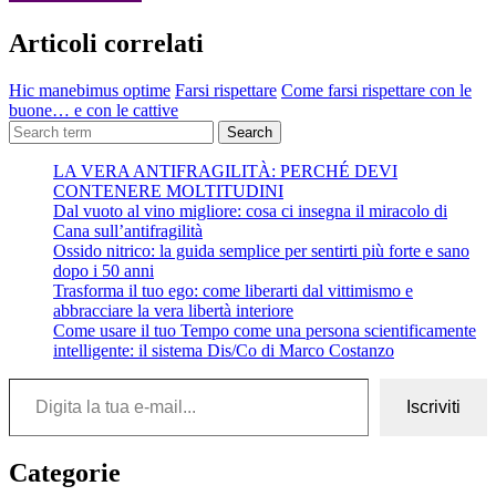
Articoli correlati
Hic manebimus optime
Farsi rispettare
Come farsi rispettare con le
buone… e con le cattive
Search
LA VERA ANTIFRAGILITÀ: PERCHÉ DEVI
CONTENERE MOLTITUDINI
Dal vuoto al vino migliore: cosa ci insegna il miracolo di
Cana sull’antifragilità
Ossido nitrico: la guida semplice per sentirti più forte e sano
dopo i 50 anni
Trasforma il tuo ego: come liberarti dal vittimismo e
abbracciare la vera libertà interiore
Come usare il tuo Tempo come una persona scientificamente
intelligente: il sistema Dis/Co di Marco Costanzo
Digita la tua e-mail...
Iscriviti
Categorie