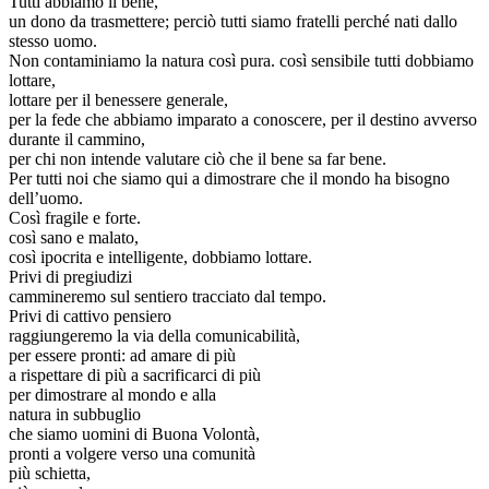
Tutti abbiamo il bene,
un dono da trasmettere; perciò tutti siamo fratelli perché nati dallo
stesso uomo.
Non contaminiamo la natura così pura. così sensibile tutti dobbiamo
lottare,
lottare per il benessere generale,
per la fede che abbiamo imparato a conoscere, per il destino avverso
durante il cammino,
per chi non intende valutare ciò che il bene sa far bene.
Per tutti noi che siamo qui a dimostrare che il mondo ha bisogno
dell’uomo.
Così fragile e forte.
così sano e malato,
così ipocrita e intelligente, dobbiamo lottare.
Privi di pregiudizi
cammineremo sul sentiero tracciato dal tempo.
Privi di cattivo pensiero
raggiungeremo la via della comunicabilità,
per essere pronti: ad amare di più
a rispettare di più a sacrificarci di più
per dimostrare al mondo e alla
natura in subbuglio
che siamo uomini di Buona Volontà,
pronti a volgere verso una comunità
più schietta,