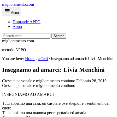
Skip
miglioramento.com
to
Menu
main
content
Domande APPO
Appo
Search
miglioramento.com
metodo APPO
You are here:
Home
/
affetti
/
Insegnamo ad amarci: Livia Menchini
Insegnamo ad amarci: Livia Menchini
Crescita personale e miglioramento continuo
Febbraio 28, 2010
Crescita personale e miglioramento continuo
INSEGNIAMO AD AMARCI
Tutti abbiamo una casa, un casolare ove stiepidire i sentimenti del
cuore.
Tutti abbiamo una mamma per rispettarla ed amarla.