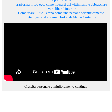
dopo i 50 anni
Trasforma il tuo ego: come liberarti dal vittimismo e abbracciare
la vera libertà interiore
Come usare il tuo Tempo come una persona scientificamente
intelligente: il sistema Dis/Co di Marco Costanzo
Crescita personale e miglioramento continuo