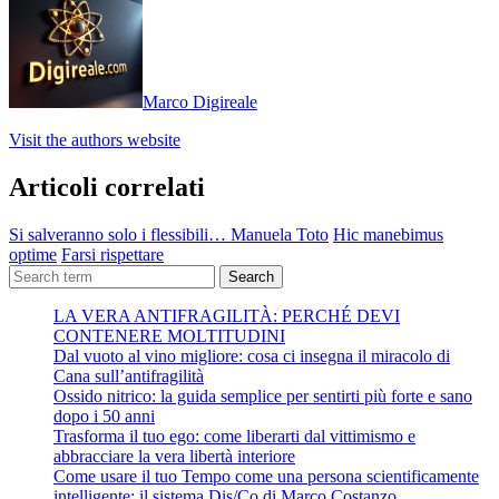
Marco Digireale
Visit the authors website
Articoli correlati
Si salveranno solo i flessibili… Manuela Toto
Hic manebimus
optime
Farsi rispettare
Search
LA VERA ANTIFRAGILITÀ: PERCHÉ DEVI
CONTENERE MOLTITUDINI
Dal vuoto al vino migliore: cosa ci insegna il miracolo di
Cana sull’antifragilità
Ossido nitrico: la guida semplice per sentirti più forte e sano
dopo i 50 anni
Trasforma il tuo ego: come liberarti dal vittimismo e
abbracciare la vera libertà interiore
Come usare il tuo Tempo come una persona scientificamente
intelligente: il sistema Dis/Co di Marco Costanzo