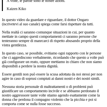
A volte, le parole sono le nostre azioni.
Kaizen Kiko
In questo video da guardare e riguardare, il dottor Ongaro
(iscrivetevi al suo canale) spiega come farsi rispettare da tutti.
Nella realtà ci saranno comunque situazioni in cui, per quanto
mettiate in campo questi comportamenti ci saranno persone che
tenteranno sempre di manrcarci di rispetto abusando proprio della
vistra gentilezza.
In questo caso, se possibile, evitiamo ogni rapporto con le persone
che ci aggrediscono verbalmente, ricordando che questo a volte può
già configurare un reato, oppure mettiamo in chiaro che non siamo
disponibili a perdere la nostra dignità.
Essere gentili non può essere la scusa adottata da noi stessi per non
agire in caso di soprusi compiuti ai danni nostri e dei nostri simili.
Nessuna storia personale di maltrattamenti o di problemi può
giustificare un comportamento incivile e se abbiamo perdonato il
nostro aggresssore tante volte stiamo agendo esattamente come la
donna che perdona il compagno violento che la picchia e poi si
comporta come se nulla fosse successo.