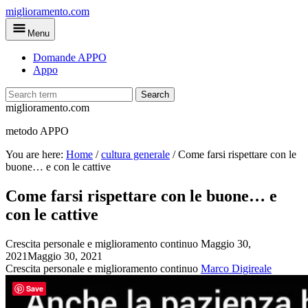
Skip
miglioramento.com
to
Menu
main
content
Domande APPO
Appo
Search
miglioramento.com
metodo APPO
You are here:
Home
/
cultura generale
/
Come farsi rispettare con le
buone… e con le cattive
Come farsi rispettare con le buone… e
con le cattive
Crescita personale e miglioramento continuo
Maggio 30,
2021
Maggio 30, 2021
Crescita personale e miglioramento continuo
Marco Digireale
Save