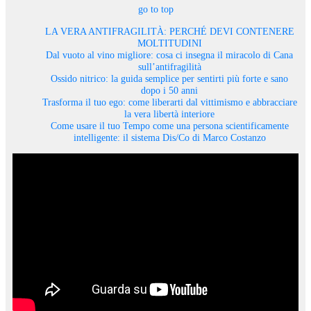
go to top
LA VERA ANTIFRAGILITÀ: PERCHÉ DEVI CONTENERE
MOLTITUDINI
Dal vuoto al vino migliore: cosa ci insegna il miracolo di Cana
sull’antifragilità
Ossido nitrico: la guida semplice per sentirti più forte e sano
dopo i 50 anni
Trasforma il tuo ego: come liberarti dal vittimismo e abbracciare
la vera libertà interiore
Come usare il tuo Tempo come una persona scientificamente
intelligente: il sistema Dis/Co di Marco Costanzo