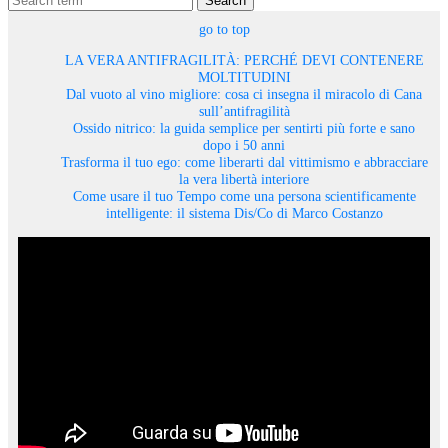
Search
go to top
LA VERA ANTIFRAGILITÀ: PERCHÉ DEVI CONTENERE
MOLTITUDINI
Dal vuoto al vino migliore: cosa ci insegna il miracolo di Cana
sull’antifragilità
Ossido nitrico: la guida semplice per sentirti più forte e sano
dopo i 50 anni
Trasforma il tuo ego: come liberarti dal vittimismo e abbracciare
la vera libertà interiore
Come usare il tuo Tempo come una persona scientificamente
intelligente: il sistema Dis/Co di Marco Costanzo