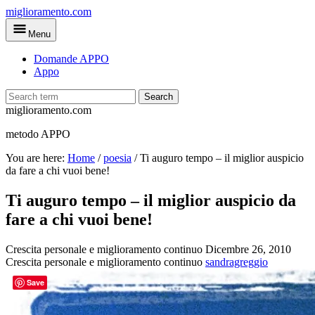
Skip
miglioramento.com
to
Menu
main
content
Domande APPO
Appo
Search
miglioramento.com
metodo APPO
You are here:
Home
/
poesia
/
Ti auguro tempo – il miglior auspicio
da fare a chi vuoi bene!
Ti auguro tempo – il miglior auspicio da
fare a chi vuoi bene!
Crescita personale e miglioramento continuo
Dicembre 26, 2010
Crescita personale e miglioramento continuo
sandragreggio
Save