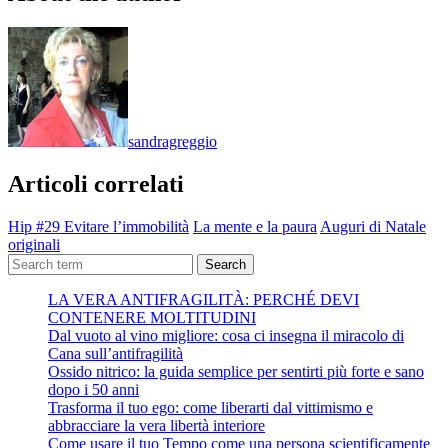
sandragreggio
Articoli correlati
Hip #29 Evitare l’immobilità
La mente e la paura
Auguri di Natale
originali
Search
LA VERA ANTIFRAGILITÀ: PERCHÉ DEVI
CONTENERE MOLTITUDINI
Dal vuoto al vino migliore: cosa ci insegna il miracolo di
Cana sull’antifragilità
Ossido nitrico: la guida semplice per sentirti più forte e sano
dopo i 50 anni
Trasforma il tuo ego: come liberarti dal vittimismo e
abbracciare la vera libertà interiore
Come usare il tuo Tempo come una persona scientificamente