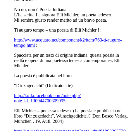
No no, non è Poesia Indiana.
L’ha scritta La signora Elli Michler, un poeta tedesco.
Mi sembra giusto render merito ad un bravo poeta.
Ti auguro tempo – una poesia di Elli Michler ! :
http://www.acquaro.net/component/k2/item/763-ti-auguro-
tempo.html
:
Spacciata per un testo di origine indiana, questa poesia in
realtà è opera di una poetessa tedesca contemporanea, Elli
Michler.
La poesia è pubblicata nel libro
“Dir zugedacht” (Dedicato a te).
http://ko-kr.facebook.com/note.php?
note_id=130944700309995
Elli Michler – poetessa tedesca. (La poesia è pubblicata nel
libro “Dir zugedacht”, Wunschgedichte,© Don Bosco Verlag,
München , 19. Aufl. 2004)