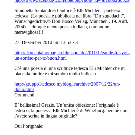
http://www.facebook.com/note.php?note_id=481868266529
Simonetta Santandrea l’autrice è Elli Michler – poetessa
tedesca. (La poesia è pubblicata nel libro “Dir zugedacht”,
Wunschgedichte,© Don Bosco Verlag, München , 19. Aufl.
2004)… dunque niente poesia indiana, comunque
meravigliosa!!!
27. Dezember 2010 um 13:53 · 3
http://ilcucchiainomagico.blogspot.de/2011/12/smile-for-you-
un-sorriso-per-te-buon.html
C’è una poesia di una scrittrice tedesca Elli Michler che mi
piace da morire e mi sembra molto indicata.
http://gruppo1tedesco.myblog.it/archive/2007/12/22/un-
dono.html
Commenti
E’ bellissima! Grazie. Un’unica obiezione: l’originale è
tedesco, la poetessa Elli Michler è di Würzburg: perchè non
l’avete scritta in lingua originale?
Qui l’originale: