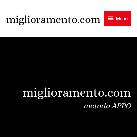
Skip
to
miglioramento.com
Menu
main
content
miglioramento.com
metodo APPO