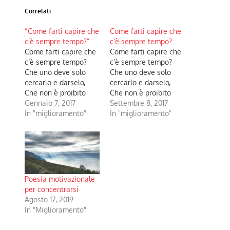
Correlati
“Come farti capire che
Come farti capire che
c’è sempre tempo?”
c’è sempre tempo?
​Come farti capire che
Come farti capire che
c’è sempre tempo?
c’è sempre tempo?
Che uno deve solo
Che uno deve solo
cercarlo e darselo,
cercarlo e darselo,
Che non è proibito
Che non è proibito
amare, Che le ferite si
Gennaio 7, 2017
amare, Che le ferite si
Settembre 8, 2017
rimarginano, Che le
In "miglioramento"
rimarginano, Che le
In "miglioramento"
porte non devono
porte non devono
chiudersi, Che la
chiudersi, Che la
maggiore porta è
maggiore porta è
l’affetto, Che gli affetti
l’affetto, Che gli affetti
ci definiscono, Che
ci definiscono, Che
cercare un equilibrio
cercare un equilibrio
Poesia motivazionale
non implica essere
non implica essere
per concentrarsi
tiepido, Che…
tiepido, Che…
Agosto 17, 2019
In "Miglioramento"