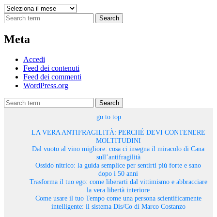
Archivi
Search
Meta
Accedi
Feed dei contenuti
Feed dei commenti
WordPress.org
Search
go to top
LA VERA ANTIFRAGILITÀ: PERCHÉ DEVI CONTENERE
MOLTITUDINI
Dal vuoto al vino migliore: cosa ci insegna il miracolo di Cana
sull’antifragilità
Ossido nitrico: la guida semplice per sentirti più forte e sano
dopo i 50 anni
Trasforma il tuo ego: come liberarti dal vittimismo e abbracciare
la vera libertà interiore
Come usare il tuo Tempo come una persona scientificamente
intelligente: il sistema Dis/Co di Marco Costanzo