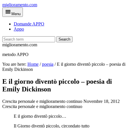
Skip
miglioramento.com
to
Menu
main
content
Domande APPO
Appo
Search
miglioramento.com
metodo APPO
You are here:
Home
/
poesia
/
E il giorno diventò piccolo – poesia di
Emily Dickinson
E il giorno diventò piccolo – poesia di
Emily Dickinson
Crescita personale e miglioramento continuo
Novembre 18, 2012
Crescita personale e miglioramento continuo
E il giorno diventò piccolo…
Il Giorno diventò piccolo, circondato tutto