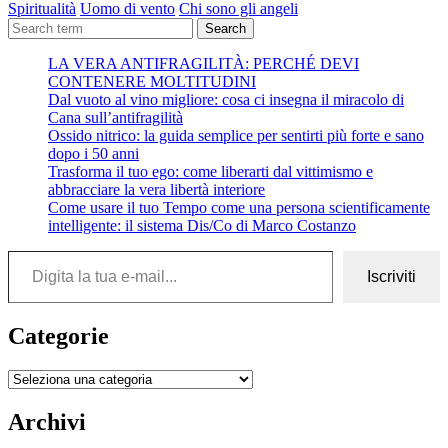
Spiritualità
Uomo di vento
Chi sono gli angeli
Search
LA VERA ANTIFRAGILITÀ: PERCHÉ DEVI
CONTENERE MOLTITUDINI
Dal vuoto al vino migliore: cosa ci insegna il miracolo di
Cana sull’antifragilità
Ossido nitrico: la guida semplice per sentirti più forte e sano
dopo i 50 anni
Trasforma il tuo ego: come liberarti dal vittimismo e
abbracciare la vera libertà interiore
Come usare il tuo Tempo come una persona scientificamente
intelligente: il sistema Dis/Co di Marco Costanzo
Digita la tua e-mail...
Iscriviti
Categorie
Categorie
Archivi