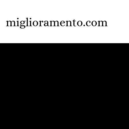
Skip
to
miglioramento.com
main
content