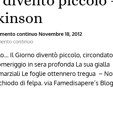
o diventò piccolo 
kinson
ramento continuo
Novembre 18, 2012
amento continuo
lo… Il Giorno diventò piccolo, circondato
eriggio in sera profonda La sua gialla br
marziali Le foglie ottennero tregua – N
chiodo di felpa. via Famedisapere’s Blog