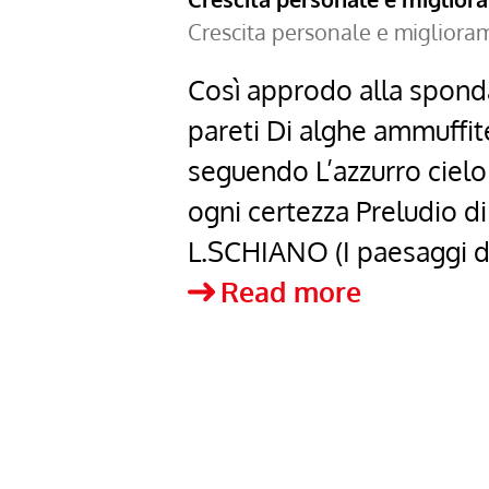
Crescita personale e miglior
Così approdo alla sponda 
pareti Di alghe ammuffi
seguendo L’azzurro cielo
ogni certezza Preludio d
L.SCHIANO (I paesaggi d
Così
Read more
approdo
–
Lucia
Schiano