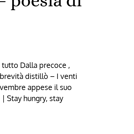
– poesia di
 tutto Dalla precoce ,
evità distillò – I venti
ovembre appese il suo
 | Stay hungry, stay