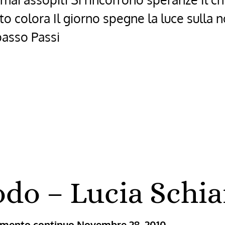
o colora Il giorno spegne la luce sulla n
passo Passi
odo – Lucia Schi
ramento continuo
Novembre 28, 2010