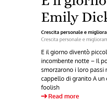
E il giorn
Emily Dic
Crescita personale e miglio
Crescita personale e miglior
E il giorno diventò picco
incombente notte – Il pom
smorzarono i loro passi 
cappello di granito A un 
foolish
E
Read more
il