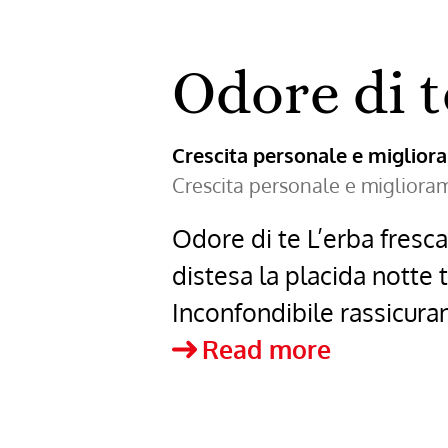
Odore di t
Crescita personale e miglio
Crescita personale e miglior
Odore di te L’erba fresca
distesa la placida notte t
Inconfondibile rassicuran
Odore
Read more
di
te