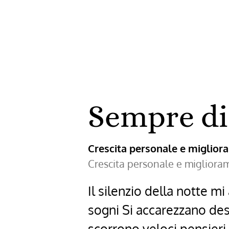
giorno
diventò
piccolo
–
poesia
Sempre di
di
Emily
Dickinson
Crescita personale e miglio
Crescita personale e miglior
Il silenzio della notte mi
sogni Si accarezzano des
scorrono veloci pensieri 