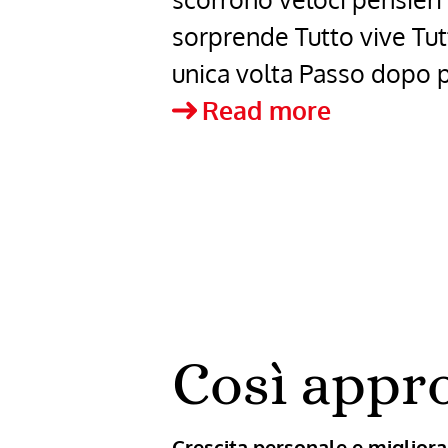
sorprende Tutto vive Tutt
unica volta Passo dopo 
Sempre
Read more
di
Laura
Bruschini
Così appr
Crescita personale e miglio