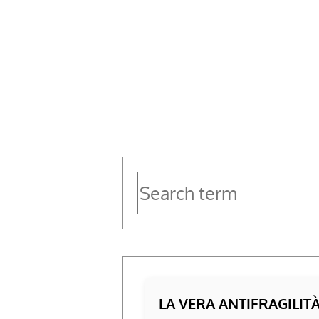
–
Stella
LA VERA ANTIFRAGILIT