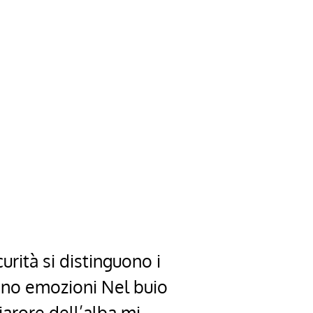
urità si distinguono i
ono emozioni Nel buio
iarore dell’alba mi