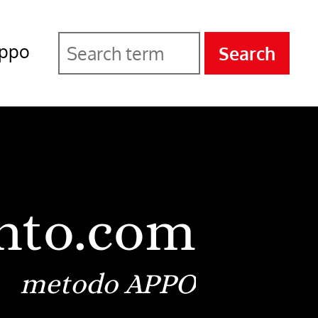
ppo
Search
nto.com
metodo APPO