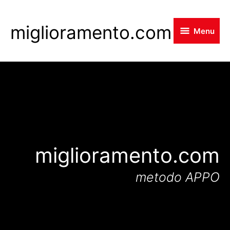
Skip
to
miglioramento.com
Menu
main
content
miglioramento.com
metodo APPO