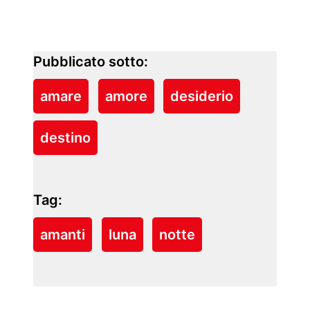
Pubblicato sotto:
amare
amore
desiderio
destino
Tag:
amanti
luna
notte