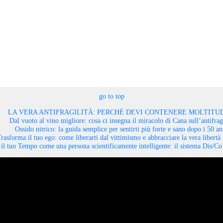
go to top
LA VERA ANTIFRAGILITÀ: PERCHÉ DEVI CONTENERE MOLTITUD
Dal vuoto al vino migliore: cosa ci insegna il miracolo di Cana sull’antifragi
Ossido nitrico: la guida semplice per sentirti più forte e sano dopo i 50 an
rasforma il tuo ego: come liberarti dal vittimismo e abbracciare la vera libertà 
il tuo Tempo come una persona scientificamente intelligente: il sistema Dis/C