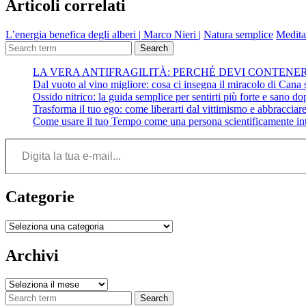
Articoli correlati
L’energia benefica degli alberi | Marco Nieri |
Natura semplice
Medita
Search
LA VERA ANTIFRAGILITÀ: PERCHÉ DEVI CONTENE
Dal vuoto al vino migliore: cosa ci insegna il miracolo di Cana su
Ossido nitrico: la guida semplice per sentirti più forte e sano do
Trasforma il tuo ego: come liberarti dal vittimismo e abbracciare 
Come usare il tuo Tempo come una persona scientificamente int
Digita la tua e-mail...
Categorie
Categorie
Archivi
Archivi
Search