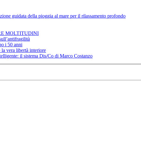
zione guidata della pioggia al mare per il rilassamento profondo
RE MOLTITUDINI
ll’antifragilità
po i 50 anni
la vera libertà interiore
elligente: il sistema Dis/Co di Marco Costanzo