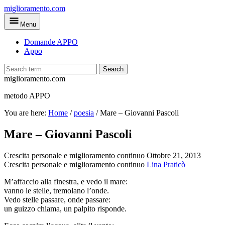
Skip
miglioramento.com
to
Menu
main
content
Domande APPO
Appo
Search
miglioramento.com
metodo APPO
You are here:
Home
/
poesia
/
Mare – Giovanni Pascoli
Mare – Giovanni Pascoli
Crescita personale e miglioramento continuo
Ottobre 21, 2013
Crescita personale e miglioramento continuo
Lina Praticò
M’affaccio alla finestra, e vedo il mare:
vanno le stelle, tremolano l’onde.
Vedo stelle passare, onde passare:
un guizzo chiama, un palpito risponde.