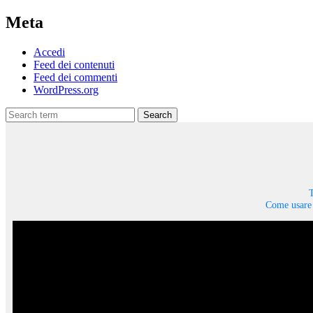
Meta
Accedi
Feed dei contenuti
Feed dei commenti
WordPress.org
Search
T
Come usare 