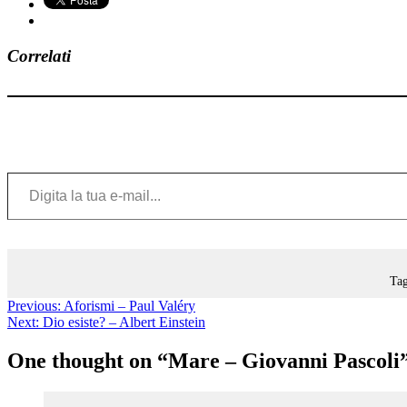
Correlati
Digita la tua e-mail...
Tag
Previous:
Aforismi – Paul Valéry
Next:
Dio esiste? – Albert Einstein
One thought on “
Mare – Giovanni Pascoli