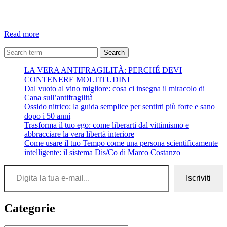
Mare
Read more
–
Giovanni
Search
Pascoli
LA VERA ANTIFRAGILITÀ: PERCHÉ DEVI
CONTENERE MOLTITUDINI
Dal vuoto al vino migliore: cosa ci insegna il miracolo di
Cana sull’antifragilità
Ossido nitrico: la guida semplice per sentirti più forte e sano
dopo i 50 anni
Trasforma il tuo ego: come liberarti dal vittimismo e
abbracciare la vera libertà interiore
Come usare il tuo Tempo come una persona scientificamente
intelligente: il sistema Dis/Co di Marco Costanzo
Digita la tua e-mail...
Iscriviti
Categorie