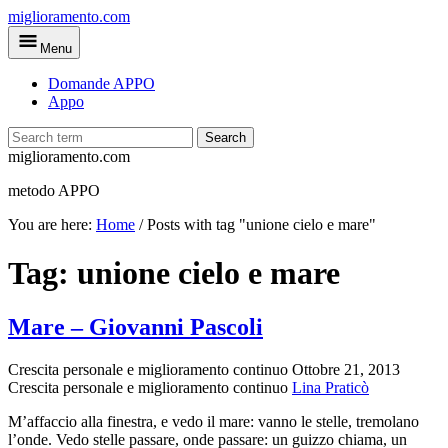
Skip
miglioramento.com
to
Menu
main
content
Domande APPO
Appo
Search
miglioramento.com
metodo APPO
You are here:
Home
/
Posts with tag "unione cielo e mare"
Tag:
unione cielo e mare
Mare – Giovanni Pascoli
Crescita personale e miglioramento continuo
Ottobre 21, 2013
Crescita personale e miglioramento continuo
Lina Praticò
M’affaccio alla finestra, e vedo il mare: vanno le stelle, tremolano
l’onde. Vedo stelle passare, onde passare: un guizzo chiama, un