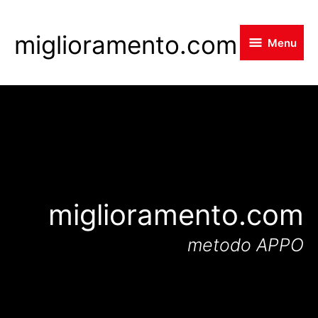
Skip
to
miglioramento.com
Menu
main
content
miglioramento.com
metodo APPO