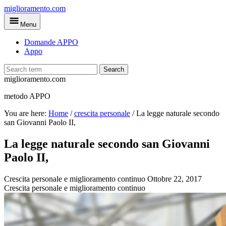
Skip
miglioramento.com
to
Menu
main
content
Domande APPO
Appo
Search
miglioramento.com
metodo APPO
You are here:
Home
/
crescita personale
/
La legge naturale secondo
san Giovanni Paolo II,
La legge naturale secondo san Giovanni
Paolo II,
Crescita personale e miglioramento continuo
Ottobre 22, 2017
Crescita personale e miglioramento continuo