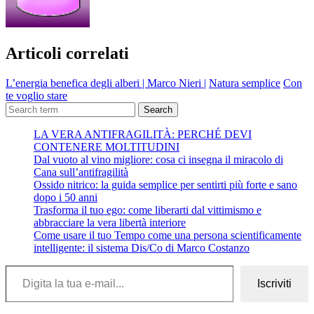
Articoli correlati
L’energia benefica degli alberi | Marco Nieri |
Natura semplice
Con
te voglio stare
Search
LA VERA ANTIFRAGILITÀ: PERCHÉ DEVI
CONTENERE MOLTITUDINI
Dal vuoto al vino migliore: cosa ci insegna il miracolo di
Cana sull’antifragilità
Ossido nitrico: la guida semplice per sentirti più forte e sano
dopo i 50 anni
Trasforma il tuo ego: come liberarti dal vittimismo e
abbracciare la vera libertà interiore
Come usare il tuo Tempo come una persona scientificamente
intelligente: il sistema Dis/Co di Marco Costanzo
Digita la tua e-mail...
Iscriviti