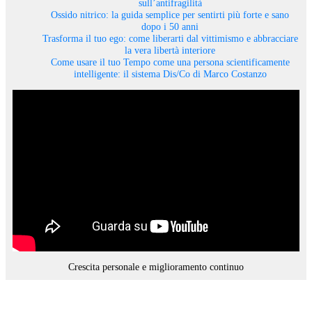
sull’antifragilità
Ossido nitrico: la guida semplice per sentirti più forte e sano
dopo i 50 anni
Trasforma il tuo ego: come liberarti dal vittimismo e abbracciare
la vera libertà interiore
Come usare il tuo Tempo come una persona scientificamente
intelligente: il sistema Dis/Co di Marco Costanzo
Crescita personale e miglioramento continuo