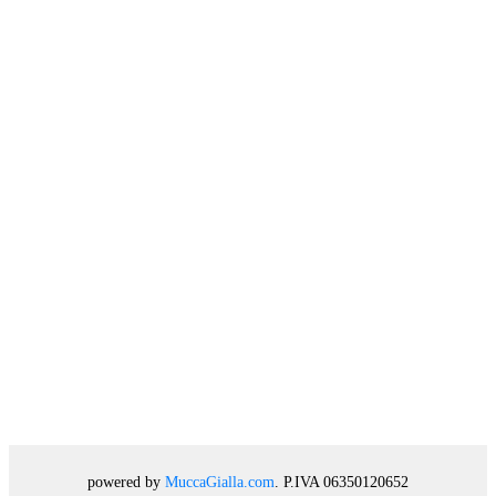
powered by
MuccaGialla.com
. P.IVA 06350120652