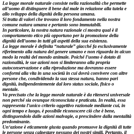
La legge morale naturale consiste nella razionalità che permette
all’uomo di distinguere il bene dal male in relazione alla tutela e
allo sviluppo della dignità della persona umana.
Si tratta di valori che trovano il loro fondamento nella nostra
comune natura umana e pertanto sono immutabili.
In particolare, la nostra natura razionale ci mostr
a qual è il
comportamento etico più opportuno per la promozione della
dignità dell’uomo in tutti gli aspetti della sua esistenza.
La legge morale è definita “naturale” giacché fa esclusivamente
riferimento alla natura del genere umano e non riguarda in alcun
modo la realtà del mondo animale. Poiché l’uomo è dotato di
razionalità, le sue azioni non si limiteranno alla propria
autoconservazione e alla riproduzione ma dovranno essere
conformi alla vita in una società in cui dovrà convivere con altre
persone che, condividendo la sua stessa natura, hanno pari
dignità, indipendentemente dal loro status sociale, fisico o
mentale.
Va precisato che la legge morale naturale è da ritenersi universale
non perché sia ovunque riconosciuta e praticata. In realtà, essa
rappresenta l’unico criterio oggettivo razionale mediante cui, in
ogni tempo e luogo, è possibile riconoscere ciò che è bene,
distinguendolo dalle azioni malvagie, a prescindere dalla mentalità
predominante.
Un‘azione è eticamente giusta quando promuove la dignità di tutte
le persone senza calpestare nessuno dei nostri simili. Pertanto, il