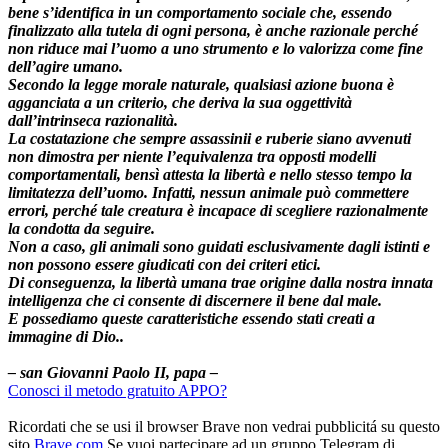
bene s’identifica in un comportamento sociale che, essendo
finalizzato alla tutela di ogni persona, è anche razionale perché
non riduce mai l’uomo a uno strumento e lo valorizza come fine
dell’agire umano.
Secondo la legge morale naturale, qualsiasi azione buona è
agganciata a un criterio, che deriva la sua oggettività
dall’intrinseca razionalità.
La costatazione che sempre assassinii e ruberie siano avvenuti
non dimostra per niente l’equivalenza tra opposti modelli
comportamentali, bensì attesta la libertà e nello stesso tempo la
limitatezza dell’uomo. Infatti, nessun animale può commettere
errori, perché tale creatura è incapace di scegliere razionalmente
la condotta da seguire.
Non a caso, gli animali sono guidati esclusivamente dagli istinti e
non possono essere giudicati con dei criteri etici.
Di conseguenza, la libertà umana trae origine dalla nostra innata
intelligenza che ci consente di discernere il bene dal male.
E possediamo queste caratteristiche essendo stati creati a
immagine di Dio..
– san Giovanni Paolo II, papa –
Conosci il metodo gratuito APPO?
Ricordati che se usi il browser Brave non vedrai pubblicitá su questo
sito
Brave.com
Se vuoi partecipare ad un gruppo Telegram di