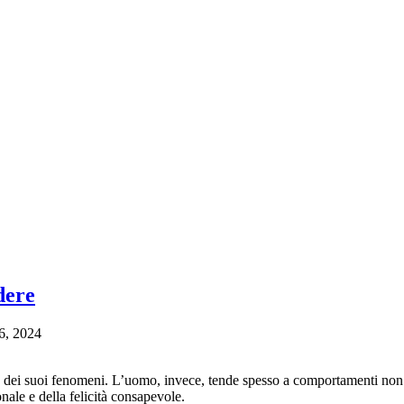
dere
6, 2024
tà dei suoi fenomeni. L’uomo, invece, tende spesso a comportamenti non
onale e della felicità consapevole.