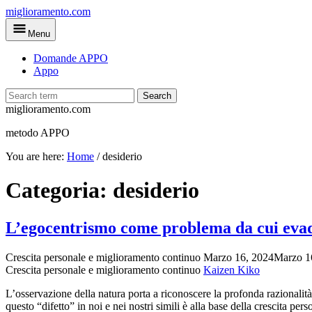
Skip
miglioramento.com
to
Menu
main
content
Domande APPO
Appo
Search
miglioramento.com
metodo APPO
You are here:
Home
/
desiderio
Categoria:
desiderio
L’egocentrismo come problema da cui eva
Crescita personale e miglioramento continuo
Marzo 16, 2024
Marzo 1
Crescita personale e miglioramento continuo
Kaizen Kiko
L’osservazione della natura porta a riconoscere la profonda razionali
questo “difetto” in noi e nei nostri simili è alla base della crescita pers