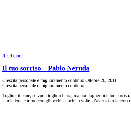
Amami
Read more
solo
per
Il tuo sorriso – Pablo Neruda
amore
dell’amore
Crescita personale e miglioramento continuo
Ottobre 26, 2011
–
Crescita personale e miglioramento continuo
Elizabeth
Barret
Toglimi il pane, se vuoi, toglimi l’aria, ma non togliermi il tuo sorris
Browning
la mia lotta e torno con gli occhi stanchi, a volte, d’aver visto la terr