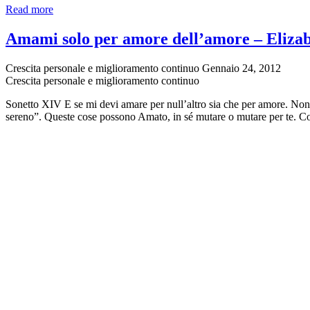
L’egocentrismo
Read more
come
problema
Amami solo per amore dell’amore – Eliza
da
cui
Crescita personale e miglioramento continuo
Gennaio 24, 2012
evadere
Crescita personale e miglioramento continuo
Sonetto XIV E se mi devi amare per null’altro sia che per amore. Non di
sereno”. Queste cose possono Amato, in sé mutare o mutare per te. C