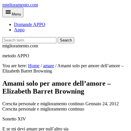
Skip
miglioramento.com
to
Menu
main
content
Domande APPO
Appo
Search
miglioramento.com
metodo APPO
You are here:
Home
/
amare
/
Amami solo per amore dell’amore –
Elizabeth Barret Browning
Amami solo per amore dell’amore –
Elizabeth Barret Browning
Crescita personale e miglioramento continuo
Gennaio 24, 2012
Crescita personale e miglioramento continuo
Sonetto XIV
E se mi devi amare per null’altro sia