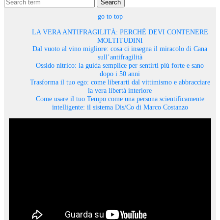
Search
go to top
LA VERA ANTIFRAGILITÀ: PERCHÉ DEVI CONTENERE
MOLTITUDINI
Dal vuoto al vino migliore: cosa ci insegna il miracolo di Cana
sull’antifragilità
Ossido nitrico: la guida semplice per sentirti più forte e sano
dopo i 50 anni
Trasforma il tuo ego: come liberarti dal vittimismo e abbracciare
la vera libertà interiore
Come usare il tuo Tempo come una persona scientificamente
intelligente: il sistema Dis/Co di Marco Costanzo