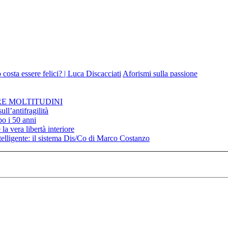
costa essere felici? | Luca Discacciati
Aforismi sulla passione
RE MOLTITUDINI
ll’antifragilità
po i 50 anni
la vera libertà interiore
elligente: il sistema Dis/Co di Marco Costanzo