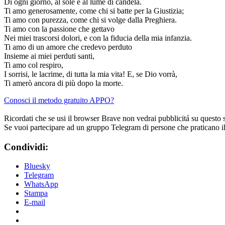
Di ogni giorno, al sole e al lume di candela.
Ti amo generosamente, come chi si batte per la Giustizia;
Ti amo con purezza, come chi si volge dalla Preghiera.
Ti amo con la passione che gettavo
Nei miei trascorsi dolori, e con la fiducia della mia infanzia.
Ti amo di un amore che credevo perduto
Insieme ai miei perduti santi,
Ti amo col respiro,
I sorrisi, le lacrime, di tutta la mia vita! E, se Dio vorrà,
Ti amerò ancora di più dopo la morte.
Conosci il metodo gratuito APPO?
Ricordati che se usi il browser Brave non vedrai pubblicitá su questo 
Se vuoi partecipare ad un gruppo Telegram di persone che praticano i
Condividi:
Bluesky
Telegram
WhatsApp
Stampa
E-mail