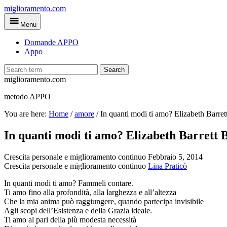
Skip
miglioramento.com
to
Menu
main
content
Domande APPO
Appo
Search
miglioramento.com
metodo APPO
You are here:
Home
/
amore
/
In quanti modi ti amo? Elizabeth Barre
In quanti modi ti amo? Elizabeth Barrett
Crescita personale e miglioramento continuo
Febbraio 5, 2014
Crescita personale e miglioramento continuo
Lina Praticò
In quanti modi ti amo? Fammeli contare.
Ti amo fino alla profondità, alla larghezza e all’altezza
Che la mia anima può raggiungere, quando partecipa invisibile
Agli scopi dell’Esistenza e della Grazia ideale.
Ti amo al pari della più modesta necessità