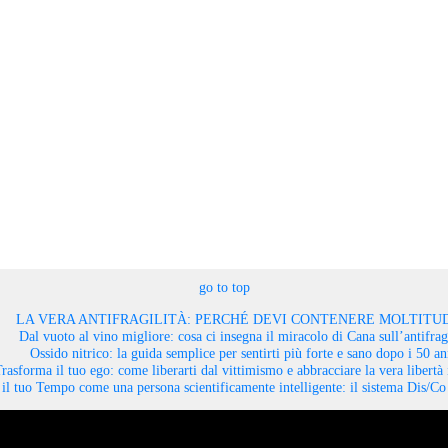
go to top
LA VERA ANTIFRAGILITÀ: PERCHÉ DEVI CONTENERE MOLTITUD
Dal vuoto al vino migliore: cosa ci insegna il miracolo di Cana sull’antifragi
Ossido nitrico: la guida semplice per sentirti più forte e sano dopo i 50 an
rasforma il tuo ego: come liberarti dal vittimismo e abbracciare la vera libertà 
il tuo Tempo come una persona scientificamente intelligente: il sistema Dis/C