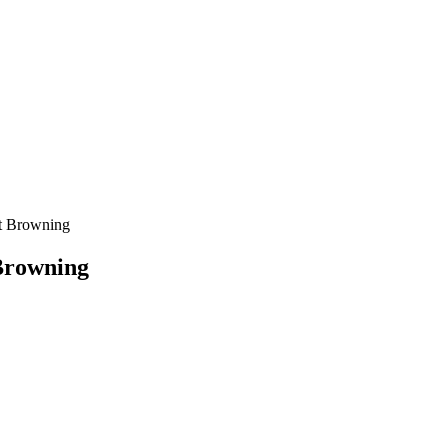
tt Browning
 Browning