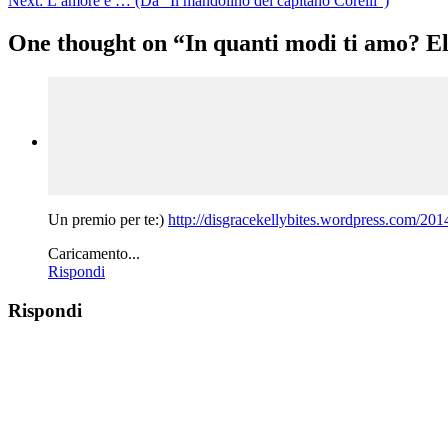
Next:
L’amore è … (Da “Il mandolino del capitano Corelli”)
One thought on “
In quanti modi ti amo? E
Un premio per te:)
http://disgracekellybites.wordpress.com/20
Caricamento...
Rispondi
Rispondi