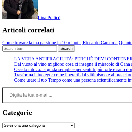
Lina Praticò
Articoli correlati
Come trovare la tua passione in 10 minuti | Riccardo Camarda
Quanto 
Search
LA VERA ANTIFRAGILITÀ: PERCHÉ DEVI CONTENE
Dal vuoto al vino migliore: cosa ci insegna il miracolo di Cana su
Ossido nitrico: la guida semplice per sentirti più forte e sano do
Trasforma il tuo ego: come liberarti dal vittimismo e abbracciare 
Come usare il tuo Tempo come una persona scientificamente int
Digita la tua e-mail...
Categorie
Categorie