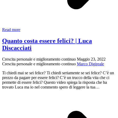
Come
Read more
trovare
la
Quanto costa essere felici? | Luca
tua
Discacciati
passione
in
10
Crescita personale e miglioramento continuo
Maggio 23, 2022
minuti
Crescita personale e miglioramento continuo
Marco Digireale
|
Riccardo
Ti chiedi mai se sei felice? Ti chiedi seriamente se sei felice? C’è un
Camarda
prezzo da pagare per essere felici? C’è un trucco della vita che ci
permette di essere felici? Questo video spiega la risposta che ha
trovato Luca ma io nel commento spero di leggere la tua…