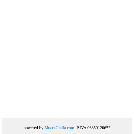
powered by
MuccaGialla.com
. P.IVA 06350120652