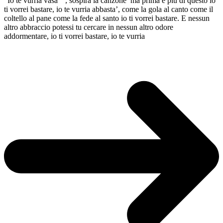
“Io te vurria vasa’ “, sospira la canzone ma prima e più di questo io
ti vorrei bastare, io te vurria abbasta’, come la gola al canto come il
coltello al pane come la fede al santo io ti vorrei bastare. E nessun
altro abbraccio potessi tu cercare in nessun altro odore
addormentare, io ti vorrei bastare, io te vurria