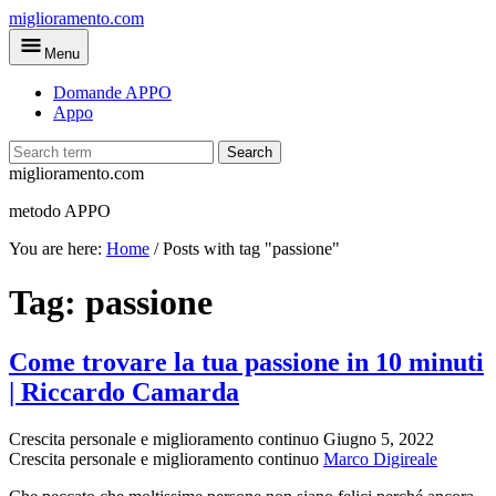
Skip
miglioramento.com
to
Menu
main
content
Domande APPO
Appo
Search
miglioramento.com
metodo APPO
You are here:
Home
/
Posts with tag "passione"
Tag:
passione
Come trovare la tua passione in 10 minuti
| Riccardo Camarda
Crescita personale e miglioramento continuo
Giugno 5, 2022
Crescita personale e miglioramento continuo
Marco Digireale