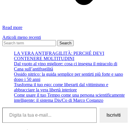
Io
Read more
ti
Articoli meno recenti
vorrei
bastare…
Search
Erri
LA VERA ANTIFRAGILITÀ: PERCHÉ DEVI
De
CONTENERE MOLTITUDINI
Luca
Dal vuoto al vino migliore: cosa ci insegna il miracolo di
Cana sull’antifragilità
Ossido nitrico: la guida semplice per sentirti più forte e sano
dopo i 50 anni
Trasforma il tuo ego: come liberarti dal vittimismo e
abbracciare la vera libertà interiore
Come usare il tuo Tempo come una persona scientificamente
intelligente: il sistema Dis/Co di Marco Costanzo
Digita la tua e-mail...
Iscriviti