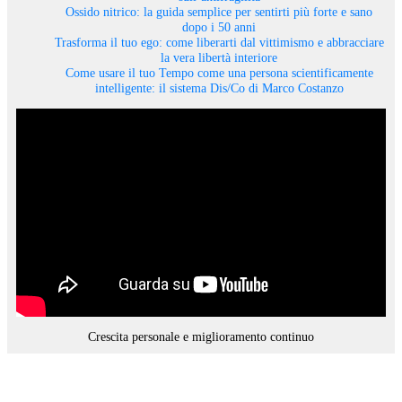
Ossido nitrico: la guida semplice per sentirti più forte e sano
dopo i 50 anni
Trasforma il tuo ego: come liberarti dal vittimismo e abbracciare
la vera libertà interiore
Come usare il tuo Tempo come una persona scientificamente
intelligente: il sistema Dis/Co di Marco Costanzo
Crescita personale e miglioramento continuo