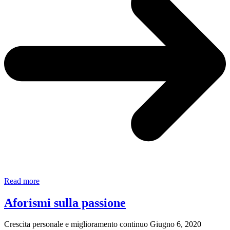
Quanto
Read more
costa
essere
Aforismi sulla passione
felici?
|
Crescita personale e miglioramento continuo
Giugno 6, 2020
Luca