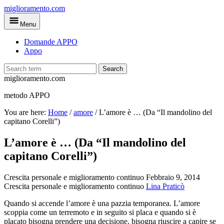
Skip
miglioramento.com
to
Menu
main
content
Domande APPO
Appo
Search
miglioramento.com
metodo APPO
You are here:
Home
/
amore
/
L’amore è … (Da “Il mandolino del
capitano Corelli”)
L’amore è … (Da “Il mandolino del
capitano Corelli”)
Crescita personale e miglioramento continuo
Febbraio 9, 2014
Crescita personale e miglioramento continuo
Lina Praticò
Quando si accende l’amore è una pazzia temporanea. L’amore
scoppia come un terremoto e in seguito si placa e quando si è
placato bisogna prendere una decisione, bisogna riuscire a capire se