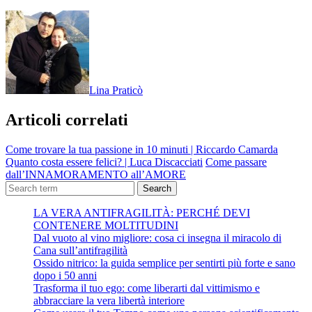
Lina Praticò
Articoli correlati
Come trovare la tua passione in 10 minuti | Riccardo Camarda
Quanto costa essere felici? | Luca Discacciati
Come passare
dall’INNAMORAMENTO all’AMORE
Search
LA VERA ANTIFRAGILITÀ: PERCHÉ DEVI
CONTENERE MOLTITUDINI
Dal vuoto al vino migliore: cosa ci insegna il miracolo di
Cana sull’antifragilità
Ossido nitrico: la guida semplice per sentirti più forte e sano
dopo i 50 anni
Trasforma il tuo ego: come liberarti dal vittimismo e
abbracciare la vera libertà interiore