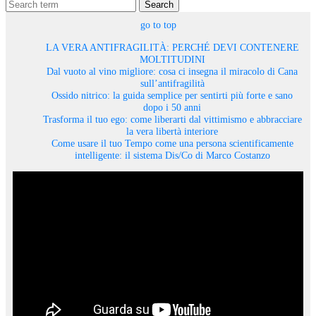
Search
go to top
LA VERA ANTIFRAGILITÀ: PERCHÉ DEVI CONTENERE
MOLTITUDINI
Dal vuoto al vino migliore: cosa ci insegna il miracolo di Cana
sull’antifragilità
Ossido nitrico: la guida semplice per sentirti più forte e sano
dopo i 50 anni
Trasforma il tuo ego: come liberarti dal vittimismo e abbracciare
la vera libertà interiore
Come usare il tuo Tempo come una persona scientificamente
intelligente: il sistema Dis/Co di Marco Costanzo