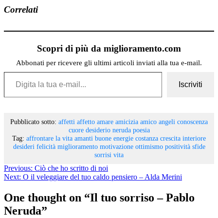
Correlati
Scopri di più da miglioramento.com
Abbonati per ricevere gli ultimi articoli inviati alla tua e-mail.
Digita la tua e-mail...
Iscriviti
Pubblicato sotto:
affetti
affetto
amare
amicizia
amico
angeli
conoscenza
cuore
desiderio
neruda
poesia
Tag:
affrontare la vita
amanti
buone energie
costanza
crescita interiore
desideri
felicità
miglioramento
motivazione
ottimismo
positività
sfide
sorrisi
vita
Previous:
Ciò che ho scritto di noi
Next:
O il veleggiare del tuo caldo pensiero – Alda Merini
One thought on “
Il tuo sorriso – Pablo
Neruda
”