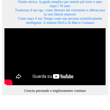
Ossido nitrico: la guida semplice per sentirti più forte e sano
dopo i 50 anni
Trasforma il tuo ego: come liberarti dal vittimismo e abbracciare
la vera libertà interiore
Come usare il tuo Tempo come una persona scientificamente
intelligente: il sistema Dis/Co di Marco Costanzo
Crescita personale e miglioramento continuo