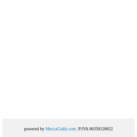
powered by
MuccaGialla.com
. P.IVA 06350120652