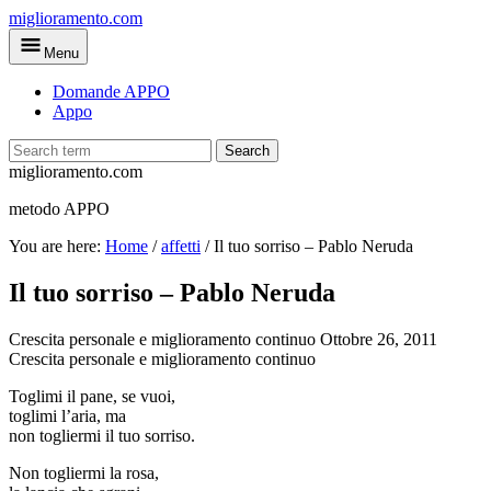
Skip
miglioramento.com
to
Menu
main
content
Domande APPO
Appo
Search
miglioramento.com
metodo APPO
You are here:
Home
/
affetti
/
Il tuo sorriso – Pablo Neruda
Il tuo sorriso – Pablo Neruda
Crescita personale e miglioramento continuo
Ottobre 26, 2011
Crescita personale e miglioramento continuo
Toglimi il pane, se vuoi,
toglimi l’aria, ma
non togliermi il tuo sorriso.
Non togliermi la rosa,