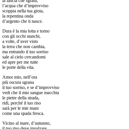
la lancia che sgrani,
l’acqua che d’improvviso
scoppia nella tua gioia,
la repentina onda
d’argento che ti nasce.
Dura è la mia lotta e torno
con gli occhi stanchi,
a volte, d’aver visto
la terra che non cambia,
ma entrando il tuo sorriso
sale al cielo cercandomi
ed apre per me tutte
le porte della vita.
Amor mio, nell’ora
più oscura sgrana
il tuo sorriso, e se d’improvviso
vedi che il mio sangue macchia
le pietre della strada,
ridi, perché il tuo riso
sarà per le mie mani
come una spada fresca.
Vicino al mare, d’autunno,
il tuo riso deve innalzare