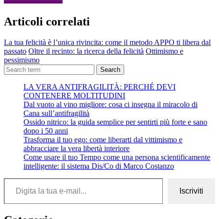
Articoli correlati
La tua felicità è l’unica rivincita: come il metodo APPO ti libera dal
passato
Oltre il recinto: la ricerca della felicità
Ottimismo e
pessimismo
Search
LA VERA ANTIFRAGILITÀ: PERCHÉ DEVI
CONTENERE MOLTITUDINI
Dal vuoto al vino migliore: cosa ci insegna il miracolo di
Cana sull’antifragilità
Ossido nitrico: la guida semplice per sentirti più forte e sano
dopo i 50 anni
Trasforma il tuo ego: come liberarti dal vittimismo e
abbracciare la vera libertà interiore
Come usare il tuo Tempo come una persona scientificamente
intelligente: il sistema Dis/Co di Marco Costanzo
Digita la tua e-mail...
Iscriviti