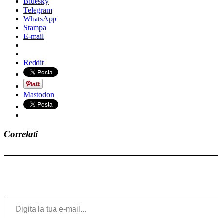
Bluesky
Telegram
WhatsApp
Stampa
E-mail
Reddit
Mastodon
Correlati
Digita la tua e-mail...