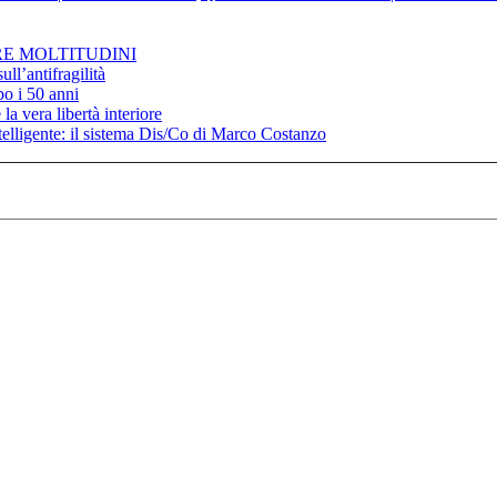
RE MOLTITUDINI
ll’antifragilità
po i 50 anni
la vera libertà interiore
elligente: il sistema Dis/Co di Marco Costanzo