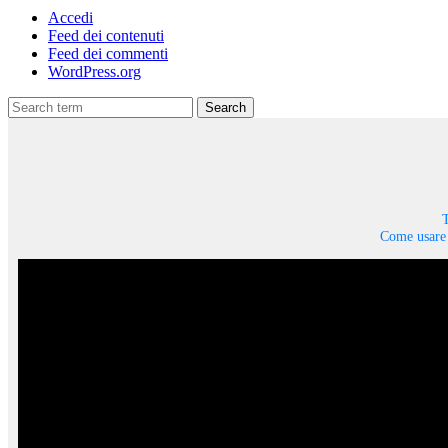
Accedi
Feed dei contenuti
Feed dei commenti
WordPress.org
Search
T
Come usare 