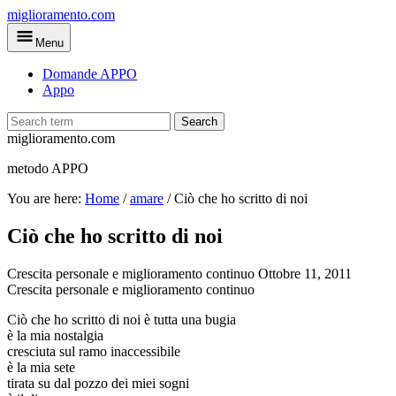
Skip
miglioramento.com
to
Menu
main
content
Domande APPO
Appo
Search
miglioramento.com
metodo APPO
You are here:
Home
/
amare
/
Ciò che ho scritto di noi
Ciò che ho scritto di noi
Crescita personale e miglioramento continuo
Ottobre 11, 2011
Crescita personale e miglioramento continuo
Ciò che ho scritto di noi è tutta una bugia
è la mia nostalgia
cresciuta sul ramo inaccessibile
è la mia sete
tirata su dal pozzo dei miei sogni