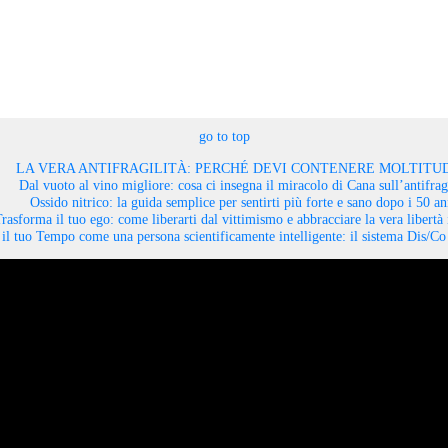
go to top
LA VERA ANTIFRAGILITÀ: PERCHÉ DEVI CONTENERE MOLTITUD
Dal vuoto al vino migliore: cosa ci insegna il miracolo di Cana sull’antifragi
Ossido nitrico: la guida semplice per sentirti più forte e sano dopo i 50 an
rasforma il tuo ego: come liberarti dal vittimismo e abbracciare la vera libertà 
il tuo Tempo come una persona scientificamente intelligente: il sistema Dis/C