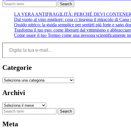
Search
LA VERA ANTIFRAGILITÀ: PERCHÉ DEVI CONTENE
Dal vuoto al vino migliore: cosa ci insegna il miracolo di Cana su
Ossido nitrico: la guida semplice per sentirti più forte e sano do
Trasforma il tuo ego: come liberarti dal vittimismo e abbracciare 
Come usare il tuo Tempo come una persona scientificamente int
Digita la tua e-mail...
Categorie
Categorie
Archivi
Archivi
Search
Meta