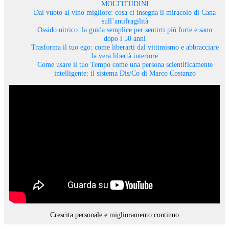
MOLTITUDINI
Dal vuoto al vino migliore: cosa ci insegna il miracolo di Cana
sull’antifragilità
Ossido nitrico: la guida semplice per sentirti più forte e sano
dopo i 50 anni
Trasforma il tuo ego: come liberarti dal vittimismo e abbracciare
la vera libertà interiore
Come usare il tuo Tempo come una persona scientificamente
intelligente: il sistema Dis/Co di Marco Costanzo
Crescita personale e miglioramento continuo