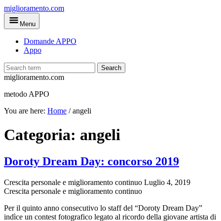
Skip
miglioramento.com
to
Menu
main
content
Domande APPO
Appo
Search
miglioramento.com
metodo APPO
You are here:
Home
/
angeli
Categoria:
angeli
Doroty Dream Day: concorso 2019
Crescita personale e miglioramento continuo
Luglio 4, 2019
Crescita personale e miglioramento continuo
Per il quinto anno consecutivo lo staff del “Doroty Dream Day”
indìce un contest fotografico legato al ricordo della giovane artista di