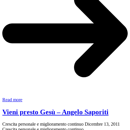
Il
Read more
posto
dei
Vieni presto Gesù – Angelo Saporiti
santi
–
Crescita personale e miglioramento continuo
Dicembre 13, 2011
Giuliano
Crescita personale e miglioramento continuo