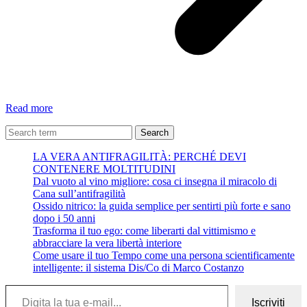
Angeli
Read more
–
Antonio
Search
Paoletti
LA VERA ANTIFRAGILITÀ: PERCHÉ DEVI
CONTENERE MOLTITUDINI
Dal vuoto al vino migliore: cosa ci insegna il miracolo di
Cana sull’antifragilità
Ossido nitrico: la guida semplice per sentirti più forte e sano
dopo i 50 anni
Trasforma il tuo ego: come liberarti dal vittimismo e
abbracciare la vera libertà interiore
Come usare il tuo Tempo come una persona scientificamente
intelligente: il sistema Dis/Co di Marco Costanzo
Digita la tua e-mail...
Iscriviti