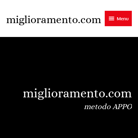
Skip
to
miglioramento.com
Menu
main
content
miglioramento.com
metodo APPO