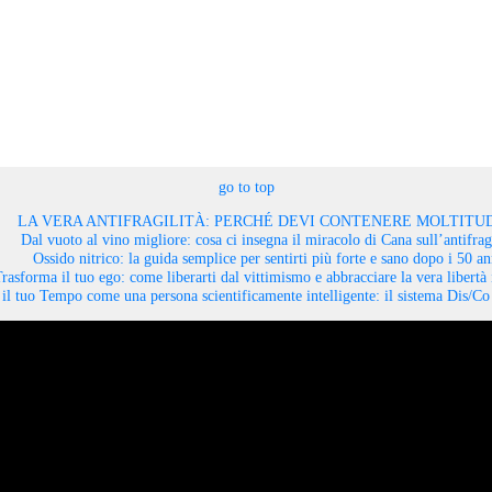
go to top
LA VERA ANTIFRAGILITÀ: PERCHÉ DEVI CONTENERE MOLTITUD
Dal vuoto al vino migliore: cosa ci insegna il miracolo di Cana sull’antifragi
Ossido nitrico: la guida semplice per sentirti più forte e sano dopo i 50 an
rasforma il tuo ego: come liberarti dal vittimismo e abbracciare la vera libertà 
il tuo Tempo come una persona scientificamente intelligente: il sistema Dis/C