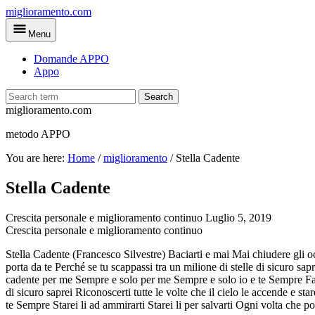
Skip
miglioramento.com
to
Menu
main
content
Domande APPO
Appo
Search
miglioramento.com
metodo APPO
You are here:
Home
/
miglioramento
/
Stella Cadente
Stella Cadente
Crescita personale e miglioramento continuo
Luglio 5, 2019
Crescita personale e miglioramento continuo
Stella Cadente (Francesco Silvestre) Baciarti e mai Mai chiudere gli o
porta da te Perché se tu scappassi tra un milione di stelle di sicuro sapre
cadente per me Sempre e solo per me Sempre e solo io e te Sempre Farti
di sicuro saprei Riconoscerti tutte le volte che il cielo le accende e st
te Sempre Starei li ad ammirarti Starei li per salvarti Ogni volta che 