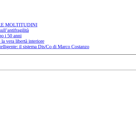
RE MOLTITUDINI
ll’antifragilità
po i 50 anni
la vera libertà interiore
elligente: il sistema Dis/Co di Marco Costanzo