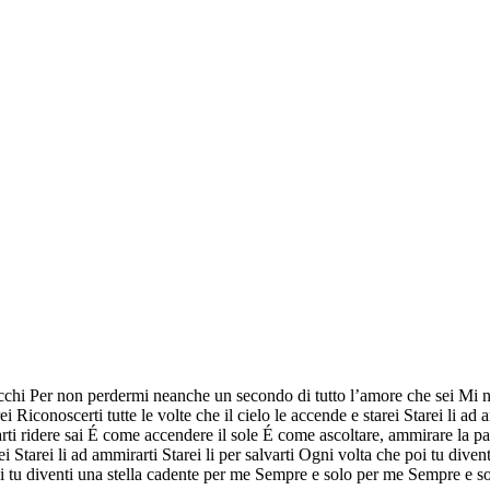
cchi Per non perdermi neanche un secondo di tutto l’amore che sei Mi nut
i Riconoscerti tutte le volte che il cielo le accende e starei Starei li ad 
 ridere sai É come accendere il sole É come ascoltare, ammirare la pace
arei Starei li ad ammirarti Starei li per salvarti Ogni volta che poi tu d
poi tu diventi una stella cadente per me Sempre e solo per me Sempre e s