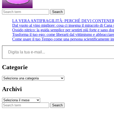
Search
LA VERA ANTIFRAGILITÀ: PERCHÉ DEVI CONTENE
Dal vuoto al vino migliore: cosa ci insegna il miracolo di Cana su
Ossido nitrico: la guida semplice per sentirti più forte e sano do
Trasforma il tuo ego: come liberarti dal vittimismo e abbracciare 
Come usare il tuo Tempo come una persona scientificamente int
Digita la tua e-mail...
Categorie
Categorie
Archivi
Archivi
Search