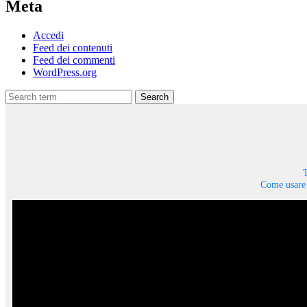
Meta
Accedi
Feed dei contenuti
Feed dei commenti
WordPress.org
Search
T
Come usare 