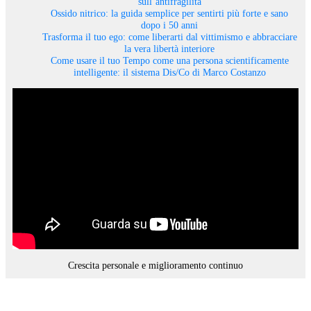
sull’antifragilità
Ossido nitrico: la guida semplice per sentirti più forte e sano
dopo i 50 anni
Trasforma il tuo ego: come liberarti dal vittimismo e abbracciare
la vera libertà interiore
Come usare il tuo Tempo come una persona scientificamente
intelligente: il sistema Dis/Co di Marco Costanzo
Crescita personale e miglioramento continuo