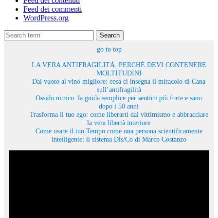
Feed dei contenuti
Feed dei commenti
WordPress.org
Search
go to top
LA VERA ANTIFRAGILITÀ: PERCHÉ DEVI CONTENERE
MOLTITUDINI
Dal vuoto al vino migliore: cosa ci insegna il miracolo di Cana
sull’antifragilità
Ossido nitrico: la guida semplice per sentirti più forte e sano
dopo i 50 anni
Trasforma il tuo ego: come liberarti dal vittimismo e abbracciare
la vera libertà interiore
Come usare il tuo Tempo come una persona scientificamente
intelligente: il sistema Dis/Co di Marco Costanzo