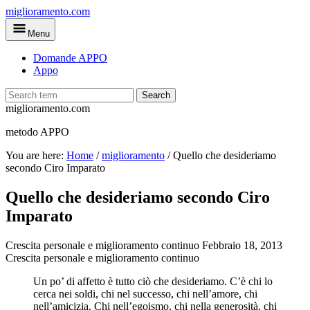
Skip
miglioramento.com
to
Menu
main
content
Domande APPO
Appo
Search
miglioramento.com
metodo APPO
You are here:
Home
/
miglioramento
/
Quello che desideriamo
secondo Ciro Imparato
Quello che desideriamo secondo Ciro
Imparato
Crescita personale e miglioramento continuo
Febbraio 18, 2013
Crescita personale e miglioramento continuo
Un po’ di affetto è tutto ciò che desideriamo. C’è chi lo
cerca nei soldi, chi nel successo, chi nell’amore, chi
nell’amicizia. Chi nell’egoismo, chi nella generosità, chi