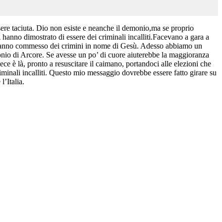
sere taciuta. Dio non esiste e neanche il demonio,ma se proprio
anno dimostrato di essere dei criminali incalliti.Facevano a gara a
ro hanno commesso dei crimini in nome di Gesù. Adesso abbiamo un
monio di Arcore. Se avesse un po’ di cuore aiuterebbe la maggioranza
ece è là, pronto a resuscitare il caimano, portandoci alle elezioni che
riminali incalliti. Questo mio messaggio dovrebbe essere fatto girare su
l’Italia.