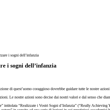
zare i sogni dell’infanzia
e i sogni dell’infanzia
a lezione di quest’uomo coraggioso dovrebbe guidare tutte le nostre azioni
ioni. Le nostre azioni sono decise dai nostri valori e dal senso che diam
ure” intitolata “Realizzate i Vostri Sogni d’Infanzia” (“Really Achievi
cture” in seguito ad una serie di lezioni in cui prestigiosi accademici h