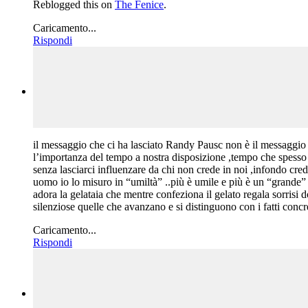
Reblogged this on
The Fenice
.
Caricamento...
Rispondi
il messaggio che ci ha lasciato Randy Pausc non è il messaggio c
l’importanza del tempo a nostra disposizione ,tempo che spesso
senza lasciarci influenzare da chi non crede in noi ,infondo cre
uomo io lo misuro in “umiltà” ..più è umile e più è un “grande”
adora la gelataia che mentre confeziona il gelato regala sorri
silenziose quelle che avanzano e si distinguono con i fatti concre
Caricamento...
Rispondi