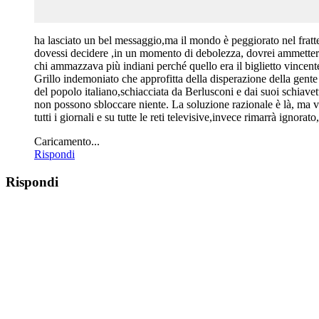
ha lasciato un bel messaggio,ma il mondo è peggiorato nel fratt
dovessi decidere ,in un momento di debolezza, dovrei ammettere 
chi ammazzava più indiani perché quello era il biglietto vince
Grillo indemoniato che approfitta della disperazione della gent
del popolo italiano,schiacciata da Berlusconi e dai suoi schiavett
non possono sbloccare niente. La soluzione razionale è là, ma vie
tutti i giornali e su tutte le reti televisive,invece rimarrà igno
Caricamento...
Rispondi
Rispondi