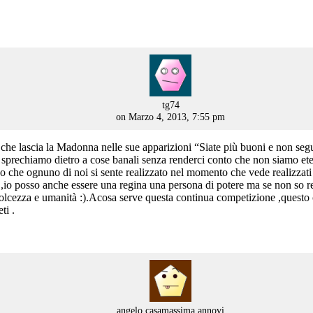
says:
tg74
on Marzo 4, 2013, 7:55 pm
he lascia la Madonna nelle sue apparizioni “Siate più buoni e non seguite
 sprechiamo dietro a cose banali senza renderci conto che non siamo e
do che ognuno di noi si sente realizzato nel momento che vede realizzati
 ,io posso anche essere una regina una persona di potere ma se non so 
si dolcezza e umanità :).Acosa serve questa continua competizione ,qu
ti .
says:
angelo casamassima annovi