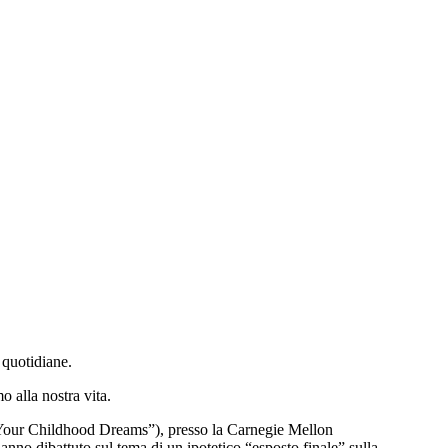
 quotidiane.
o alla nostra vita.
ng Your Childhood Dreams”), presso la Carnegie Mellon
anno dibattuto sul tema di un ipotetico “esposto finale” sulla