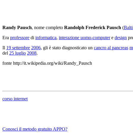
Randy Pausch
, nome completo
Randolph Frederick Pausch
(
Balt
Era
professore
di
informatica
,
interazione uomo-computer
e
design
pre
Il
19 settembre
2006
, gli è stato diagnosticato un
cancro al pancreas
m
del
25 luglio
2008
.
fonte http://it.wikipedia.org/wiki/Randy_Pausch
corso internet
Conosci il metodo gratuito APPO?