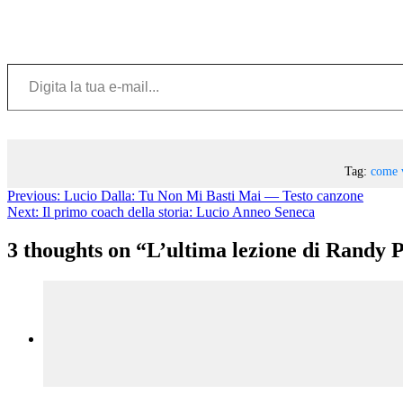
Digita la tua e-mail...
Tag:
come 
Previous:
Lucio Dalla: Tu Non Mi Basti Mai — Testo canzone
Next:
Il primo coach della storia: Lucio Anneo Seneca
3 thoughts on “
L’ultima lezione di Randy Pa