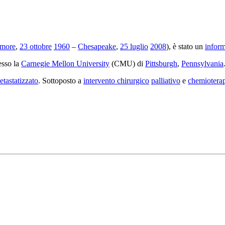
imore
,
23 ottobre
1960
–
Chesapeake
,
25 luglio
2008
), è stato un
inform
sso la
Carnegie Mellon University
(CMU) di
Pittsburgh
,
Pennsylvania
etastatizzato
. Sottoposto a
intervento chirurgico
palliativo
e
chemiotera