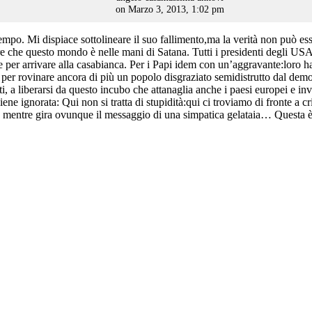
on Marzo 3, 2013, 1:02 pm
empo. Mi dispiace sottolineare il suo fallimento,ma la verità non può es
che questo mondo è nelle mani di Satana. Tutti i presidenti degli USA h
nte per arrivare alla casabianca. Per i Papi idem con un’aggravante:lo
e per rovinare ancora di più un popolo disgraziato semidistrutto dal de
i, a liberarsi da questo incubo che attanaglia anche i paesi europei e inv
ne ignorata: Qui non si tratta di stupidità:qui ci troviamo di fronte a c
rato, mentre gira ovunque il messaggio di una simpatica gelataia… Questa è 