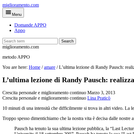
Skip
miglioramento.com
to
Menu
main
content
Domande APPO
Appo
Search
miglioramento.com
metodo APPO
You are here:
Home
/
amare
/
L’ultima lezione di Randy Pausch: realiz
L’ultima lezione di Randy Pausch: realizzar
Crescita personale e miglioramento continuo
Marzo 3, 2013
Crescita personale e miglioramento continuo
Lina Praticò
10 minuti di una intensità che difficilmente si trova in altri video. L
Troppo spesso dimentichiamo che la nostra vita è decisa dalle nostre az
Pausch ha tenuto la sua ultima lezione pubblica, la “Last Lect
University il 18 settembre 2007. Pausch ha tenuto la sua “Last Le