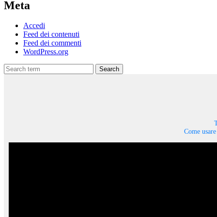
Meta
Accedi
Feed dei contenuti
Feed dei commenti
WordPress.org
Search
T
Come usare 