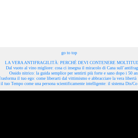
go to top
LA VERA ANTIFRAGILITÀ: PERCHÉ DEVI CONTENERE MOLTITUD
Dal vuoto al vino migliore: cosa ci insegna il miracolo di Cana sull’antifragi
Ossido nitrico: la guida semplice per sentirti più forte e sano dopo i 50 an
rasforma il tuo ego: come liberarti dal vittimismo e abbracciare la vera libertà 
il tuo Tempo come una persona scientificamente intelligente: il sistema Dis/C