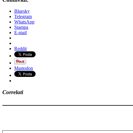
Bluesky
Telegram
WhatsApp
Stampa
E-mail
Reddit
Mastodon
Correlati
Digita la tua e-mail...