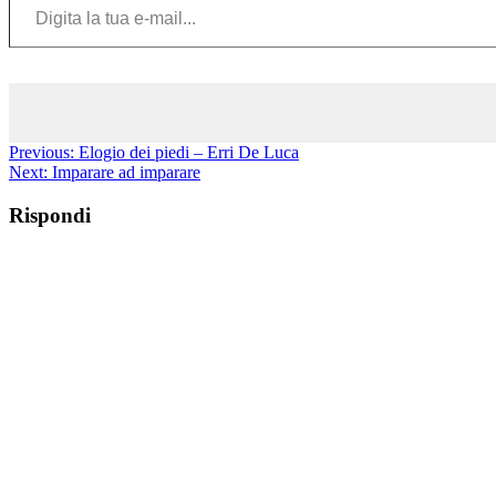
Previous:
Elogio dei piedi – Erri De Luca
Next:
Imparare ad imparare
Rispondi