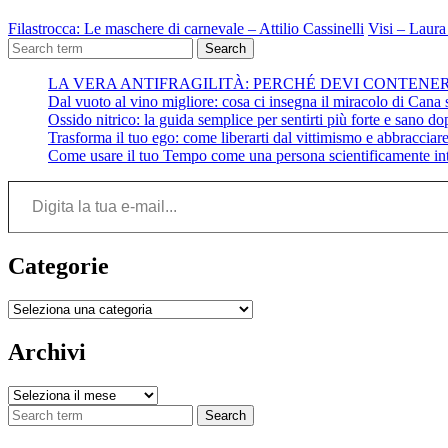
Filastrocca: Le maschere di carnevale – Attilio Cassinelli
Visi – Laura
Search
LA VERA ANTIFRAGILITÀ: PERCHÉ DEVI CONTENE
Dal vuoto al vino migliore: cosa ci insegna il miracolo di Cana su
Ossido nitrico: la guida semplice per sentirti più forte e sano do
Trasforma il tuo ego: come liberarti dal vittimismo e abbracciare 
Come usare il tuo Tempo come una persona scientificamente int
Digita la tua e-mail...
Categorie
Categorie
Archivi
Archivi
Search