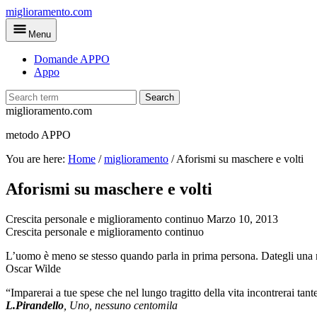
Skip
miglioramento.com
to
Menu
main
content
Domande APPO
Appo
Search
miglioramento.com
metodo APPO
You are here:
Home
/
miglioramento
/
Aforismi su maschere e volti
Aforismi su maschere e volti
Crescita personale e miglioramento continuo
Marzo 10, 2013
Crescita personale e miglioramento continuo
L’uomo è meno se stesso quando parla in prima persona. Dategli una ma
Oscar Wilde
“Imparerai a tue spese che nel lungo tragitto della vita incontrerai tan
L.Pirandello
, Uno, nessuno centomila