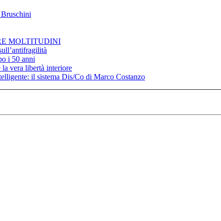
 Bruschini
RE MOLTITUDINI
ll’antifragilità
po i 50 anni
la vera libertà interiore
elligente: il sistema Dis/Co di Marco Costanzo