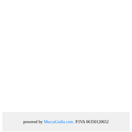
powered by
MuccaGialla.com
. P.IVA 06350120652