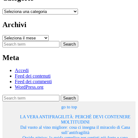
Categorie
Archivi
Archivi
Search
Meta
Accedi
Feed dei contenuti
Feed dei commenti
WordPress.org
Search
go to top
LA VERA ANTIFRAGILITÀ: PERCHÉ DEVI CONTENERE
MOLTITUDINI
Dal vuoto al vino migliore: cosa ci insegna il miracolo di Cana
sull’antifragilità
Ossido nitrico: la guida semplice per sentirti più forte e sano