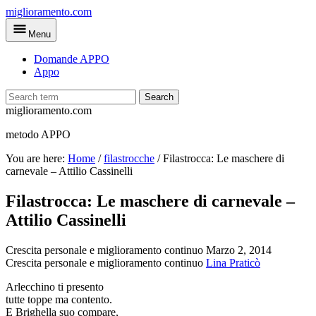
Skip
miglioramento.com
to
Menu
main
content
Domande APPO
Appo
Search
miglioramento.com
metodo APPO
You are here:
Home
/
filastrocche
/
Filastrocca: Le maschere di
carnevale – Attilio Cassinelli
Filastrocca: Le maschere di carnevale –
Attilio Cassinelli
Crescita personale e miglioramento continuo
Marzo 2, 2014
Crescita personale e miglioramento continuo
Lina Praticò
Arlecchino ti presento
tutte toppe ma contento.
E Brighella suo compare,