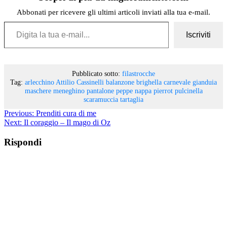
Abbonati per ricevere gli ultimi articoli inviati alla tua e-mail.
Digita la tua e-mail...
Iscriviti
Pubblicato sotto:
filastrocche
Tag:
arlecchino
Attilio Cassinelli
balanzone
brighella
carnevale
gianduia
maschere
meneghino
pantalone
peppe nappa
pierrot
pulcinella
scaramuccia
tartaglia
Previous:
Prenditi cura di me
Next:
Il coraggio – Il mago di Oz
Rispondi