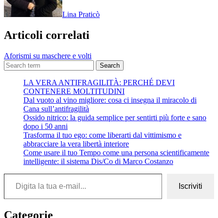
Lina Praticò
Articoli correlati
Aforismi su maschere e volti
Search
LA VERA ANTIFRAGILITÀ: PERCHÉ DEVI
CONTENERE MOLTITUDINI
Dal vuoto al vino migliore: cosa ci insegna il miracolo di
Cana sull’antifragilità
Ossido nitrico: la guida semplice per sentirti più forte e sano
dopo i 50 anni
Trasforma il tuo ego: come liberarti dal vittimismo e
abbracciare la vera libertà interiore
Come usare il tuo Tempo come una persona scientificamente
intelligente: il sistema Dis/Co di Marco Costanzo
Digita la tua e-mail...
Iscriviti
Categorie