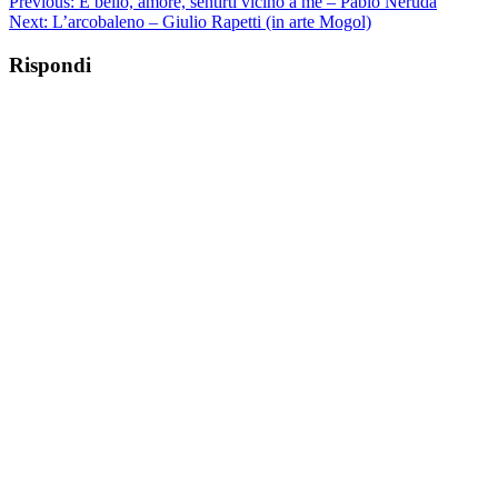
Previous:
È bello, amore, sentirti vicino a me – Pablo Neruda
Next:
L’arcobaleno – Giulio Rapetti (in arte Mogol)
Rispondi