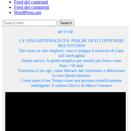
Feed dei contenuti
Feed dei commenti
WordPress.org
Search
go to top
LA VERA ANTIFRAGILITÀ: PERCHÉ DEVI CONTENERE
MOLTITUDINI
Dal vuoto al vino migliore: cosa ci insegna il miracolo di Cana
sull’antifragilità
Ossido nitrico: la guida semplice per sentirti più forte e sano
dopo i 50 anni
Trasforma il tuo ego: come liberarti dal vittimismo e abbracciare
la vera libertà interiore
Come usare il tuo Tempo come una persona scientificamente
intelligente: il sistema Dis/Co di Marco Costanzo