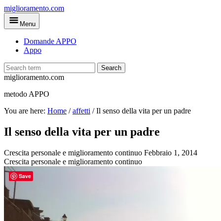
Skip
miglioramento.com
to
Menu
main
content
Domande APPO
Appo
Search
miglioramento.com
metodo APPO
You are here:
Home
/
affetti
/
Il senso della vita per un padre
Il senso della vita per un padre
Crescita personale e miglioramento continuo
Febbraio 1, 2014
Crescita personale e miglioramento continuo
Save