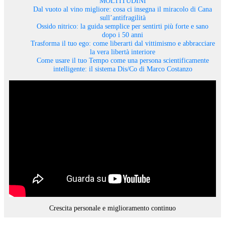
MOLTITUDINI
Dal vuoto al vino migliore: cosa ci insegna il miracolo di Cana
sull’antifragilità
Ossido nitrico: la guida semplice per sentirti più forte e sano
dopo i 50 anni
Trasforma il tuo ego: come liberarti dal vittimismo e abbracciare
la vera libertà interiore
Come usare il tuo Tempo come una persona scientificamente
intelligente: il sistema Dis/Co di Marco Costanzo
Crescita personale e miglioramento continuo