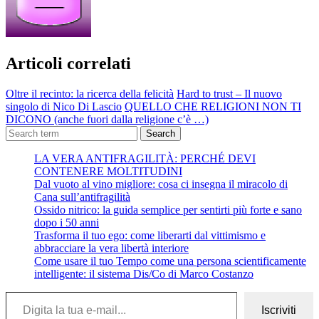
Articoli correlati
Oltre il recinto: la ricerca della felicità
Hard to trust – Il nuovo
singolo di Nico Di Lascio
QUELLO CHE RELIGIONI NON TI
DICONO (anche fuori dalla religione c’è …)
Search
LA VERA ANTIFRAGILITÀ: PERCHÉ DEVI
CONTENERE MOLTITUDINI
Dal vuoto al vino migliore: cosa ci insegna il miracolo di
Cana sull’antifragilità
Ossido nitrico: la guida semplice per sentirti più forte e sano
dopo i 50 anni
Trasforma il tuo ego: come liberarti dal vittimismo e
abbracciare la vera libertà interiore
Come usare il tuo Tempo come una persona scientificamente
intelligente: il sistema Dis/Co di Marco Costanzo
Digita la tua e-mail...
Iscriviti