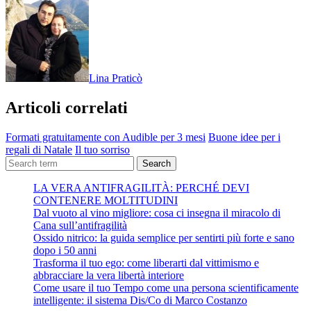
Lina Praticò
Articoli correlati
Formati gratuitamente con Audible per 3 mesi
Buone idee per i
regali di Natale
Il tuo sorriso
Search
LA VERA ANTIFRAGILITÀ: PERCHÉ DEVI
CONTENERE MOLTITUDINI
Dal vuoto al vino migliore: cosa ci insegna il miracolo di
Cana sull’antifragilità
Ossido nitrico: la guida semplice per sentirti più forte e sano
dopo i 50 anni
Trasforma il tuo ego: come liberarti dal vittimismo e
abbracciare la vera libertà interiore
Come usare il tuo Tempo come una persona scientificamente
intelligente: il sistema Dis/Co di Marco Costanzo