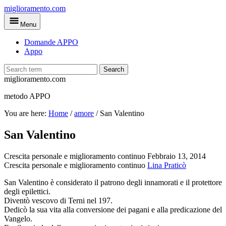
Skip
miglioramento.com
to
Menu
main
content
Domande APPO
Appo
Search
miglioramento.com
metodo APPO
You are here:
Home
/
amore
/
San Valentino
San Valentino
Crescita personale e miglioramento continuo
Febbraio 13, 2014
Crescita personale e miglioramento continuo
Lina Praticò
San Valentino è considerato il patrono degli innamorati e il protettore
degli epilettici.
Diventò vescovo di Terni nel 197.
Dedicò la sua vita alla conversione dei pagani e alla predicazione del
Vangelo.