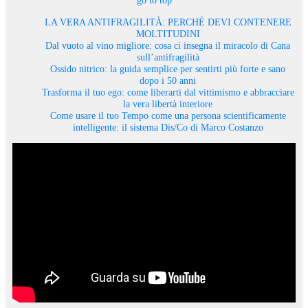
go to top
LA VERA ANTIFRAGILITÀ: PERCHÉ DEVI CONTENERE
MOLTITUDINI
Dal vuoto al vino migliore: cosa ci insegna il miracolo di Cana
sull’antifragilità
Ossido nitrico: la guida semplice per sentirti più forte e sano
dopo i 50 anni
Trasforma il tuo ego: come liberarti dal vittimismo e abbracciare
la vera libertà interiore
Come usare il tuo Tempo come una persona scientificamente
intelligente: il sistema Dis/Co di Marco Costanzo