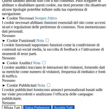
Questi saranno attivati solo con il tuo consenso. Puoi scegliere di
abilitare o disabilitare questi cookie, ma tieni presente che disattivare
alcune tipologie potrebbe influire sulla tua esperienza di
navigazione.
►
Cookie Necessari
Sempre Attivo
I cookie necessari abilitano funzioni essenziali del sito come accessi
sicuri e regolazioni delle preferenze di consenso. Non memorizzano
dati personali.
Nessuno
►
Cookie Funzionali
Nota
I cookie funzionali supportano funzioni come la condivisione di
contenuti sui social media, la raccolta di feedback e l’attivazione di
strumenti di terze parti.
Nessuno
►
Cookie Analitici
Nota
I cookie analitici tracciano le interazioni dei visitatori, fornendo dati
su metriche come numero di visitatori, frequenza di rimbalzo e fonti
di traffico.
Nessuno
►
Cookie Pubblicitari
Nota
I cookie pubblicitari forniscono annunci personalizzati basati sulle
tue visite precedenti e analizzano l’efficacia delle campagne
pubblicitarie.
Nessuno
Rifiuta Tutti
Salva Preferenze
Accetta Tutti