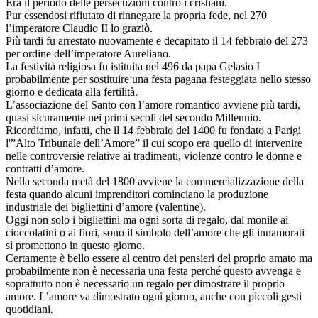
Era il periodo delle persecuzioni contro i cristiani.
Pur essendosi rifiutato di rinnegare la propria fede, nel 270
l’imperatore Claudio II lo graziò.
Più tardi fu arrestato nuovamente e decapitato il 14 febbraio del 273
per ordine dell’imperatore Aureliano.
La festività religiosa fu istituita nel 496 da papa Gelasio I
probabilmente per sostituire una festa pagana festeggiata nello stesso
giorno e dedicata alla fertilità.
L’associazione del Santo con l’amore romantico avviene più tardi,
quasi sicuramente nei primi secoli del secondo Millennio.
Ricordiamo, infatti, che il 14 febbraio del 1400 fu fondato a Parigi
l'”Alto Tribunale dell’Amore” il cui scopo era quello di intervenire
nelle controversie relative ai tradimenti, violenze contro le donne e
contratti d’amore.
Nella seconda metà del 1800 avviene la commercializzazione della
festa quando alcuni imprenditori cominciano la produzione
industriale dei bigliettini d’amore (valentine).
Oggi non solo i bigliettini ma ogni sorta di regalo, dal monile ai
cioccolatini o ai fiori, sono il simbolo dell’amore che gli innamorati
si promettono in questo giorno.
Certamente è bello essere al centro dei pensieri del proprio amato ma
probabilmente non è necessaria una festa perché questo avvenga e
soprattutto non è necessario un regalo per dimostrare il proprio
amore. L’amore va dimostrato ogni giorno, anche con piccoli gesti
quotidiani.