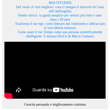
MOLTITUDINI
Dal vuoto al vino migliore: cosa ci insegna il miracolo di Cana
sull’antifragilità
Ossido nitrico: la guida semplice per sentirti più forte e sano
dopo i 50 anni
Trasforma il tuo ego: come liberarti dal vittimismo e abbracciare
la vera libertà interiore
Come usare il tuo Tempo come una persona scientificamente
intelligente: il sistema Dis/Co di Marco Costanzo
Crescita personale e miglioramento continuo