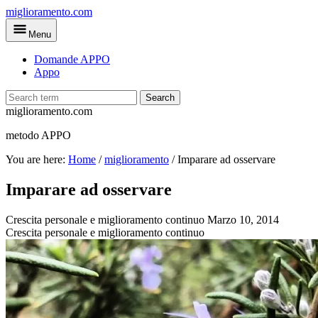
Skip
miglioramento.com
to
Menu
main
content
Domande APPO
Appo
Search
miglioramento.com
metodo APPO
You are here:
Home
/
miglioramento
/
Imparare ad osservare
Imparare ad osservare
Crescita personale e miglioramento continuo
Marzo 10, 2014
Crescita personale e miglioramento continuo