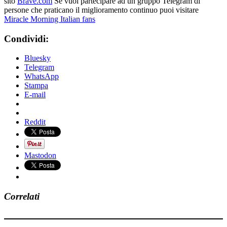
sito
Brave.com
Se vuoi partecipare ad un gruppo Telegram di
persone che praticano il miglioramento continuo puoi visitare
Miracle Morning Italian fans
Condividi:
Bluesky
Telegram
WhatsApp
Stampa
E-mail
Reddit
Mastodon
Correlati