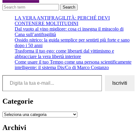
Search
LA VERA ANTIFRAGILITÀ: PERCHÉ DEVI
CONTENERE MOLTITUDINI
Dal vuoto al vino migliore: cosa ci insegna il miracolo di
Cana sull’antifragilità
Ossido nitrico: la guida semplice per sentirti più forte e sano
dopo i 50 anni
Trasforma il tuo ego: come liberarti dal vittimismo e
abbracciare la vera libertà interiore
Come usare il tuo Tempo come una persona scientificamente
intelligente: il sistema Dis/Co di Marco Costanzo
Digita la tua e-mail...
Iscriviti
Categorie
Categorie
Archivi