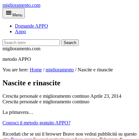
Skip
miglioramento.com
to
Menu
main
content
Domande APPO
Appo
Search
miglioramento.com
metodo APPO
You are here:
Home
/
miglioramento
/
Nascite e rinascite
Nascite e rinascite
Crescita personale e miglioramento continuo
Aprile 23, 2014
Crescita personale e miglioramento continuo
La primavera…
Conosci il metodo gratuito APPO?
Ricordati che se usi il browser Brave non vedrai pubblicitá su questo