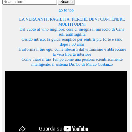
Search
go to top
LA VERA ANTIFRAGILITÀ: PERCHÉ DEVI CONTENERE
MOLTITUDINI
Dal vuoto al vino migliore: cosa ci insegna il miracolo di Cana
sull’antifragilità
Ossido nitrico: la guida semplice per sentirti più forte e sano
dopo i 50 anni
Trasforma il tuo ego: come liberarti dal vittimismo e abbracciare
la vera libertà interiore
Come usare il tuo Tempo come una persona scientificamente
intelligente: il sistema Dis/Co di Marco Costanzo