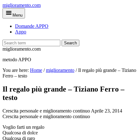
Skip
miglioramento.com
to
Menu
main
content
Domande APPO
Appo
Search
miglioramento.com
metodo APPO
You are here:
Home
/
miglioramento
/
Il regalo più grande – Tiziano
Ferro – testo
Il regalo più grande – Tiziano Ferro –
testo
Crescita personale e miglioramento continuo
Aprile 23, 2014
Crescita personale e miglioramento continuo
Voglio farti un regalo
Qualcosa di dolce
Qualcosa di raro