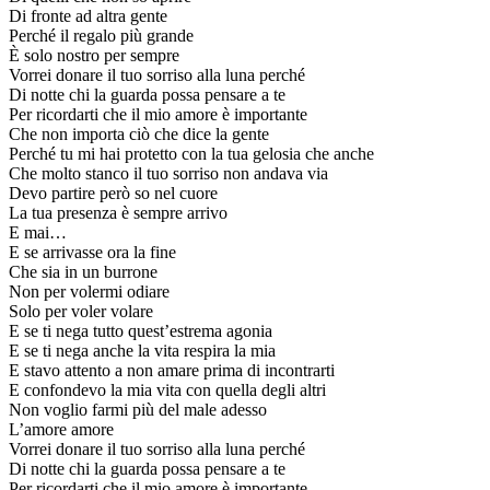
Di fronte ad altra gente
Perché il regalo più grande
È solo nostro per sempre
Vorrei donare il tuo sorriso alla luna perché
Di notte chi la guarda possa pensare a te
Per ricordarti che il mio amore è importante
Che non importa ciò che dice la gente
Perché tu mi hai protetto con la tua gelosia che anche
Che molto stanco il tuo sorriso non andava via
Devo partire però so nel cuore
La tua presenza è sempre arrivo
E mai…
E se arrivasse ora la fine
Che sia in un burrone
Non per volermi odiare
Solo per voler volare
E se ti nega tutto quest’estrema agonia
E se ti nega anche la vita respira la mia
E stavo attento a non amare prima di incontrarti
E confondevo la mia vita con quella degli altri
Non voglio farmi più del male adesso
L’amore amore
Vorrei donare il tuo sorriso alla luna perché
Di notte chi la guarda possa pensare a te
Per ricordarti che il mio amore è importante