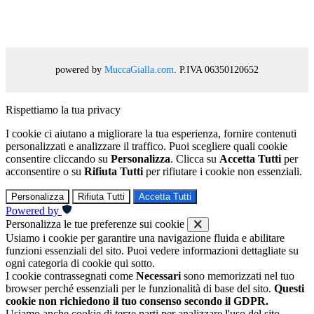
powered by
MuccaGialla.com
. P.IVA 06350120652
Rispettiamo la tua privacy
I cookie ci aiutano a migliorare la tua esperienza, fornire contenuti
personalizzati e analizzare il traffico. Puoi scegliere quali cookie
consentire cliccando su
Personalizza
. Clicca su
Accetta Tutti
per
acconsentire o su
Rifiuta Tutti
per rifiutare i cookie non essenziali.
Personalizza
Rifiuta Tutti
Accetta Tutti
Powered by
Personalizza le tue preferenze sui cookie
Usiamo i cookie per garantire una navigazione fluida e abilitare
funzioni essenziali del sito. Puoi vedere informazioni dettagliate su
ogni categoria di cookie qui sotto.
I cookie contrassegnati come
Necessari
sono memorizzati nel tuo
browser perché essenziali per le funzionalità di base del sito.
Questi
cookie non richiedono il tuo consenso secondo il GDPR.
Usiamo anche cookie di terze parti per analizzare l'uso del sito,