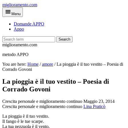
Skip
miglioramento.com
to
Menu
main
content
Domande APPO
Appo
Search
miglioramento.com
metodo APPO
You are here:
Home
/
amore
/
La pioggia è il tuo vestito – Poesia di
Corrado Govoni
La pioggia è il tuo vestito – Poesia di
Corrado Govoni
Crescita personale e miglioramento continuo
Maggio 23, 2014
Crescita personale e miglioramento continuo
Lina Praticò
La pioggia è il tuo vestito.
Il fango è le tue scarpe.
La tua pezzuola è il vento.