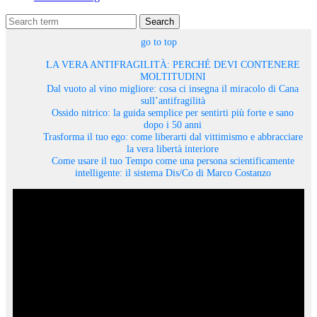
Search
go to top
LA VERA ANTIFRAGILITÀ: PERCHÉ DEVI CONTENERE
MOLTITUDINI
Dal vuoto al vino migliore: cosa ci insegna il miracolo di Cana
sull’antifragilità
Ossido nitrico: la guida semplice per sentirti più forte e sano
dopo i 50 anni
Trasforma il tuo ego: come liberarti dal vittimismo e abbracciare
la vera libertà interiore
Come usare il tuo Tempo come una persona scientificamente
intelligente: il sistema Dis/Co di Marco Costanzo