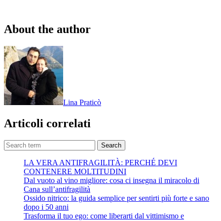
About the author
Lina Praticò
Articoli correlati
Search
LA VERA ANTIFRAGILITÀ: PERCHÉ DEVI
CONTENERE MOLTITUDINI
Dal vuoto al vino migliore: cosa ci insegna il miracolo di
Cana sull’antifragilità
Ossido nitrico: la guida semplice per sentirti più forte e sano
dopo i 50 anni
Trasforma il tuo ego: come liberarti dal vittimismo e