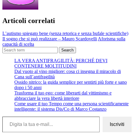
Articoli correlati
L’autismo spiegato bene (senza retorica e senza bufale scientifiche)
Il sogno che si può realizzare – Mauro Scardovelli
Aforisma sulla
capacità di scelta
Search
LA VERA ANTIFRAGILITÀ: PERCHÉ DEVI
CONTENERE MOLTITUDINI
Dal vuoto al vino migliore: cosa ci insegna il miracolo di
Cana sull’antifragilità
Ossido nitrico: la guida semplice per sentirti più forte e sano
dopo i 50 anni
Trasforma il tuo ego: come liberarti dal vittimismo e
abbracciare la vera libertà interiore
Come usare il tuo Tempo come una persona scientificamente
intelligente: il sistema Dis/Co di Marco Costanzo
Digita la tua e-mail...
Iscriviti