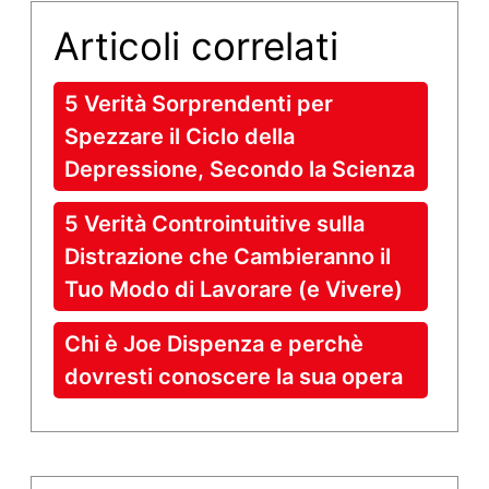
Articoli correlati
5 Verità Sorprendenti per
Spezzare il Ciclo della
Depressione, Secondo la Scienza
5 Verità Controintuitive sulla
Distrazione che Cambieranno il
Tuo Modo di Lavorare (e Vivere)
Chi è Joe Dispenza e perchè
dovresti conoscere la sua opera