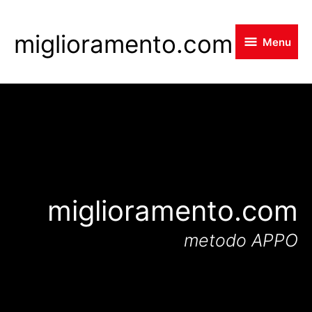
Skip
to
miglioramento.com
Menu
main
content
miglioramento.com
metodo APPO