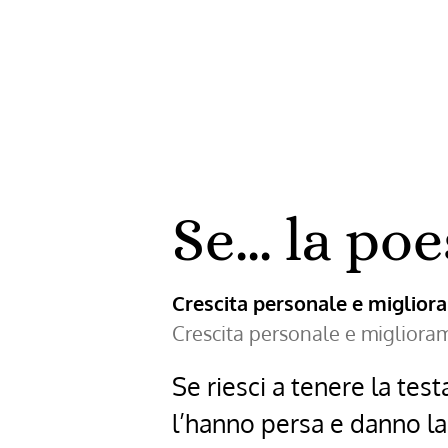
la
tua
routine
giornalie
Se… la poe
Crescita personale e miglio
Crescita personale e miglior
Se riesci a tenere la tes
l’hanno persa e danno la 