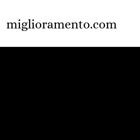
Skip
to
miglioramento.com
main
content