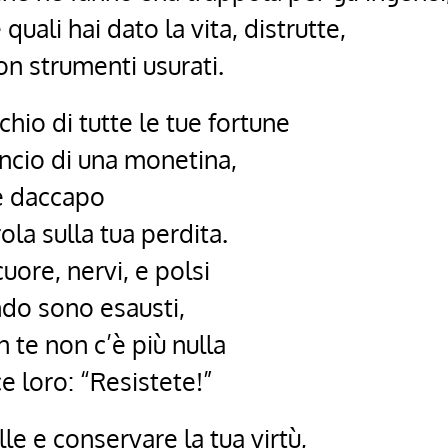
quali hai dato la vita, distrutte,
con strumenti usurati.
hio di tutte le tue fortune
lancio di una monetina,
re daccapo
ola sulla tua perdita.
cuore, nervi, e polsi
ndo sono esausti,
n te non c’è più nulla
e loro: “Resistete!”
olle e conservare la tua virtù,