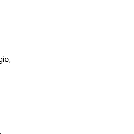
gio;
,