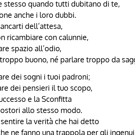
te stesso quando tutti dubitano di te,
one anche i loro dubbi.
ancarti dell’attesa,
n ricambiare con calunnie,
re spazio all’odio,
 troppo buono, né parlare troppo da sag
re dei sogni i tuoi padroni;
re dei pensieri il tuo scopo,
Successo e la Sconfitta
postori allo stesso modo.
sentire la verità che hai detto
he ne fanno una trappola per gli ingenui