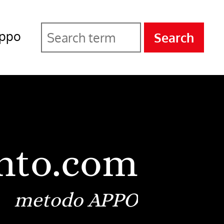
ppo
Search
nto.com
metodo APPO