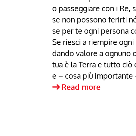
o passeggiare con i Re, 
se non possono ferirti né 
se per te ogni persona 
Se riesci a riempire ogni
dando valore a ognuno d
tua è la Terra e tutto ciò
e – cosa più importante 
Se…
Read more
la
poesia
di
Rudyard