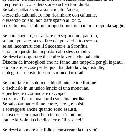
ma prendi in considerazione anche i loro dubbi.
Se sai aspettare senza stancarti dell’attesa,
o essendo calunniato, non ricambiare con calunnie,
o essendo odiato, non dare spazio all’odio,
senza tuttavia sembrare troppo buono, né parlare troppo da saggio;
Se puoi sognare, senza fare dei sogni i tuoi padroni;
se puoi pensare, senza fare dei pensieri il tuo scopo,
se sai incontrarti con il Successo e la Sconfitta
e trattare questi due impostori allo stesso modo.
Se riesci a sopportare di sentire la verità che hai detto
Distorta da imbroglioni che ne fanno una trappola per gli ingenui,
o guardare le cose per le quali hai dato la vita, distrutte,
e piegarti a ricostruirle con strumenti usurati.
Se puoi fare un solo mucchio di tutte le tue fortune
e rischiarlo in un unico lancio di una monetina,
e perdere, e ricominciare daccapo
senza mai fiatare una parola sulla tua perdita.
Se sai costringere il tuo cuore, nervi, e polsi
a sorreggerti anche quando sono esausti,
e così resistere quando in te non c’è più nulla
tranne la Volontà che dice loro: “Resistete!”
Se riesci a parlare alle folle e conservare la tua virtù,