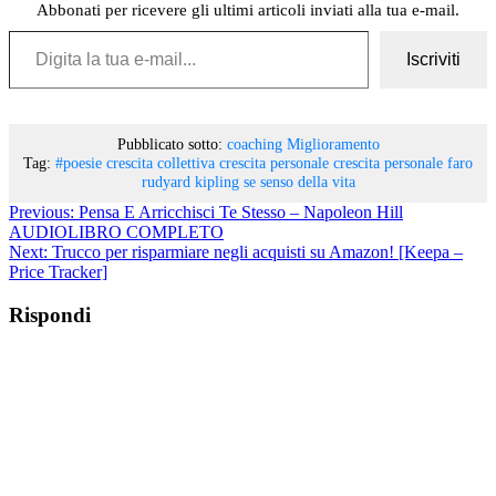
Abbonati per ricevere gli ultimi articoli inviati alla tua e-mail.
Digita la tua e-mail...
Iscriviti
Pubblicato sotto:
coaching
Miglioramento
Tag:
#poesie
crescita collettiva
crescita personale
crescita personale
faro
rudyard kipling
se
senso della vita
Previous:
Pensa E Arricchisci Te Stesso – Napoleon Hill
AUDIOLIBRO COMPLETO
Next:
Trucco per risparmiare negli acquisti su Amazon! [Keepa –
Price Tracker]
Rispondi