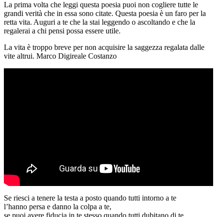
La prima volta che leggi questa poesia puoi non cogliere tutte le
grandi verità che in essa sono citate. Questa poesia è un faro per la
retta vita. Auguri a te che la stai leggendo o ascoltando e che la
regalerai a chi pensi possa essere utile.
La vita è troppo breve per non acquisire la saggezza regalata dalle
vite altrui. Marco Digireale Costanzo
Se riesci a tenere la testa a posto quando tutti intorno a te
l’hanno persa e danno la colpa a te,
se puoi avere fiducia in te stesso quando tutti dubitano di te,