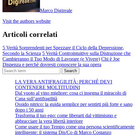
Marco Digireale
Visit the authors website
Articoli correlati
5 Verità Sorprendenti per Spezzare il Ciclo della Depressione,
Secondo la Scienza
5 Verità Controintuitive sulla Distrazione che
Cambieranno il Tuo Modo di Lavorare (e Vivere)
Chi è Joe
Dispenza e perchè dovresti conoscere la sua opera
Search
LA VERA ANTIFRAGILITÀ: PERCHÉ DEVI
CONTENERE MOLTITUDINI
Dal vuoto al vino migliore: cosa ci insegna il miracolo di
Cana sull’antifragilità
Ossido nitrico: la guida semplice per sentirti più forte e sano
dopo i 50 anni
Trasforma il tuo ego: come liberarti dal vittimismo e
abbracciare la vera libertà interiore
Come usare il tuo Tempo come una persona scientificamente
intelligente: il sistema Dis/Co di Marco Costanzo
Digita la tua e-mail...