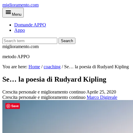
Skip
miglioramento.com
to
Menu
main
content
Domande APPO
Appo
Search
miglioramento.com
metodo APPO
You are here:
Home
/
coaching
/
Se… la poesia di Rudyard Kipling
Se… la poesia di Rudyard Kipling
Crescita personale e miglioramento continuo
Aprile 25, 2020
Crescita personale e miglioramento continuo
Marco Digireale
Save