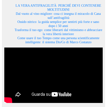
LA VERA ANTIFRAGILITÀ: PERCHÉ DEVI CONTENERE
MOLTITUDINI
Dal vuoto al vino migliore: cosa ci insegna il miracolo di Cana
sull’antifragilità
Ossido nitrico: la guida semplice per sentirti più forte e sano
dopo i 50 anni
Trasforma il tuo ego: come liberarti dal vittimismo e abbracciare
la vera libertà interiore
Come usare il tuo Tempo come una persona scientificamente
intelligente: il sistema Dis/Co di Marco Costanzo