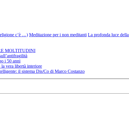
igione c’è …)
Meditazione per i non meditanti
La profonda luce dell
RE MOLTITUDINI
ll’antifragilità
po i 50 anni
la vera libertà interiore
elligente: il sistema Dis/Co di Marco Costanzo