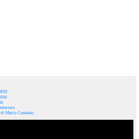
INI
lità
ni
interiore
o di Marco Costanzo