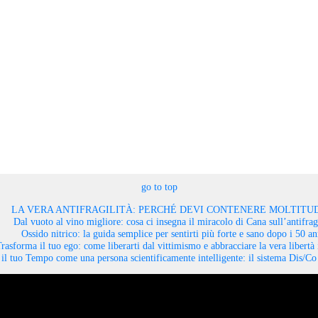
go to top
LA VERA ANTIFRAGILITÀ: PERCHÉ DEVI CONTENERE MOLTITUD
Dal vuoto al vino migliore: cosa ci insegna il miracolo di Cana sull’antifragi
Ossido nitrico: la guida semplice per sentirti più forte e sano dopo i 50 an
rasforma il tuo ego: come liberarti dal vittimismo e abbracciare la vera libertà 
il tuo Tempo come una persona scientificamente intelligente: il sistema Dis/C