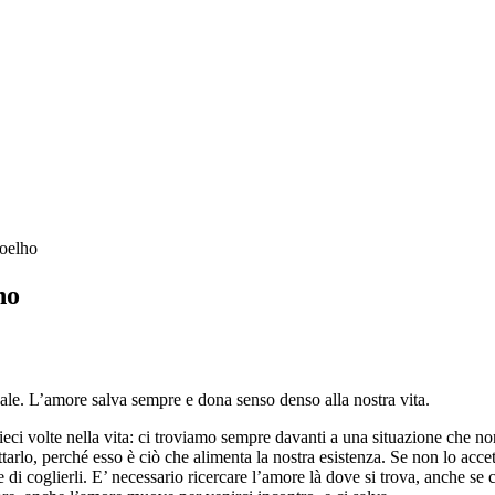
Coelho
ho
le. L’amore salva sempre e dona senso denso alla nostra vita.
i volte nella vita: ci troviamo sempre davanti a una situazione che no
arlo, perché esso è ciò che alimenta la nostra esistenza. Se non lo acc
e di coglierli. E’ necessario ricercare l’amore là dove si trova, anche se 