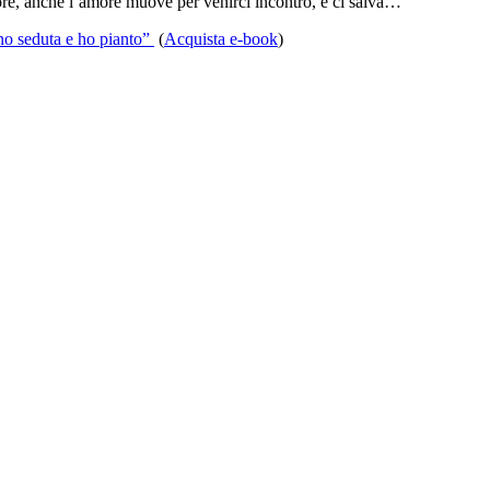
ore, anche l’amore muove per venirci incontro, e ci salva…
no seduta e ho pianto”
(
Acquista e-book
)