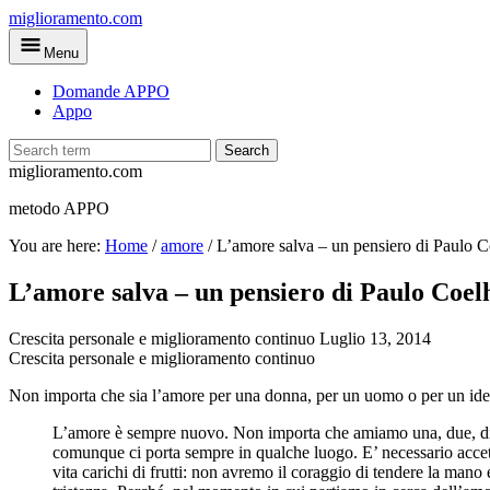
Skip
miglioramento.com
to
Menu
main
content
Domande APPO
Appo
Search
miglioramento.com
metodo APPO
You are here:
Home
/
amore
/
L’amore salva – un pensiero di Paulo 
L’amore salva – un pensiero di Paulo Coel
Crescita personale e miglioramento continuo
Luglio 13, 2014
Crescita personale e miglioramento continuo
Non importa che sia l’amore per una donna, per un uomo o per un idea
L’amore è sempre nuovo. Non importa che amiamo una, due, diec
comunque ci porta sempre in qualche luogo. E’ necessario accett
vita carichi di frutti: non avremo il coraggio di tendere la mano 