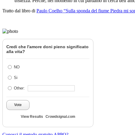
tristezza. Perché, nel momento in cui partiamo in cerca dell’am
Tratto dal libro di
Paulo Coelho
“Sulla sponda del fiume Piedra mi so
Credi che l'amore doni pieno significato
alla vita?
NO
Si
Other:
Vote
View Results
Crowdsignal.com
Conosci il metodo gratuito APPO?