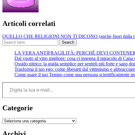
Articoli correlati
QUELLO CHE RELIGIONI NON TI DICONO (anche fuori dalla rel
Search
LA VERA ANTIFRAGILITÀ: PERCHÉ DEVI CONTENE
Dal vuoto al vino migliore: cosa ci insegna il miracolo di Cana su
Ossido nitrico: la guida semplice per sentirti più forte e sano do
Trasforma il tuo ego: come liberarti dal vittimismo e abbracciare 
Come usare il tuo Tempo come una persona scientificamente int
Digita la tua e-mail...
Categorie
Categorie
Archivi