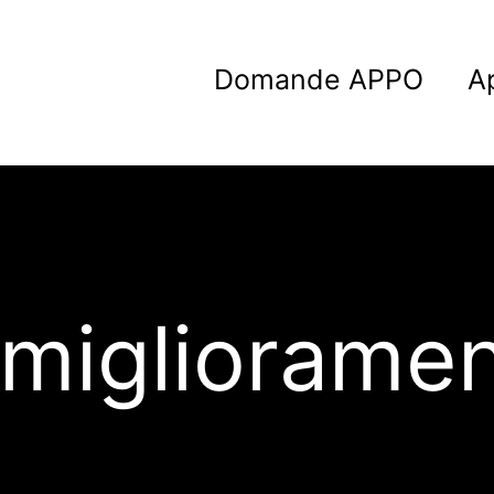
Domande APPO
A
migliorame