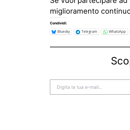
Se vuoi partecipare ad
miglioramento continuo
Condividi:
Bluesky
Telegram
WhatsApp
Sco
Digita la tua e-mail...