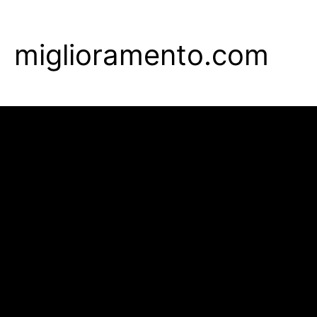
Skip
to
miglioramento.com
main
content