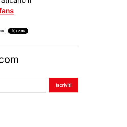
aticano il
 fans
on
.com
Iscriviti