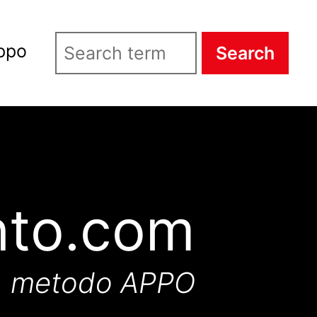
ppo
Search
nto.com
metodo APPO