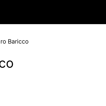
dro Baricco
cco