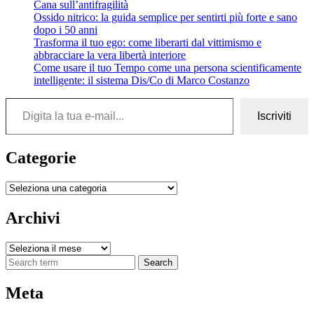
Cana sull’antifragilità
Ossido nitrico: la guida semplice per sentirti più forte e sano
dopo i 50 anni
Trasforma il tuo ego: come liberarti dal vittimismo e
abbracciare la vera libertà interiore
Come usare il tuo Tempo come una persona scientificamente
intelligente: il sistema Dis/Co di Marco Costanzo
Digita la tua e-mail...
Iscriviti
Categorie
Categorie
Archivi
Archivi
Search
Meta