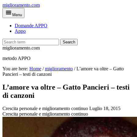
Skip
miglioramento.com
to
Menu
main
content
Domande APPO
Appo
Search
miglioramento.com
metodo APPO
You are here:
Home
/
miglioramento
/
L’amore va oltre – Gatto
Pancieri – testi di canzoni
L’amore va oltre – Gatto Pancieri – testi
di canzoni
Crescita personale e miglioramento continuo
Luglio 18, 2015
Crescita personale e miglioramento continuo