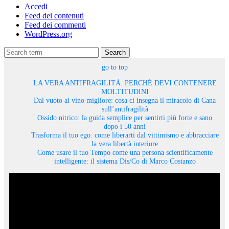
Accedi
Feed dei contenuti
Feed dei commenti
WordPress.org
Search
go to top
LA VERA ANTIFRAGILITÀ: PERCHÉ DEVI CONTENERE
MOLTITUDINI
Dal vuoto al vino migliore: cosa ci insegna il miracolo di Cana
sull’antifragilità
Ossido nitrico: la guida semplice per sentirti più forte e sano
dopo i 50 anni
Trasforma il tuo ego: come liberarti dal vittimismo e abbracciare
la vera libertà interiore
Come usare il tuo Tempo come una persona scientificamente
intelligente: il sistema Dis/Co di Marco Costanzo