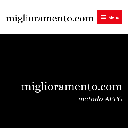
Skip
to
miglioramento.com
Menu
main
content
miglioramento.com
metodo APPO