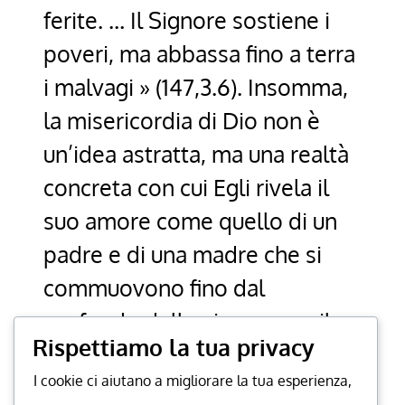
ferite. … Il Signore sostiene i
poveri, ma abbassa fino a terra
i malvagi » (147,3.6). Insomma,
la misericordia di Dio non è
un’idea astratta, ma una realtà
concreta con cui Egli rivela il
suo amore come quello di un
padre e di una madre che si
commuovono fino dal
profondo delle viscere per il
Rispettiamo la tua privacy
proprio figlio. È veramente il
I cookie ci aiutano a migliorare la tua esperienza,
caso di dire che è un amore