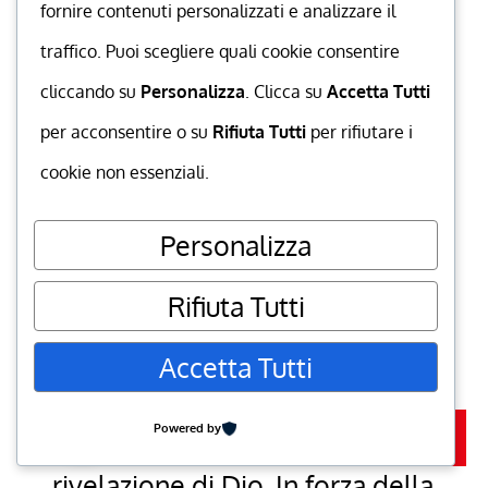
fornire contenuti personalizzati e analizzare il
“viscerale”. Proviene
traffico. Puoi scegliere quali cookie consentire
dall’intimo come un
cliccando su
Personalizza
. Clicca su
Accetta Tutti
sentimento profondo, naturale,
per acconsentire o su
Rifiuta Tutti
per rifiutare i
fatto di tenerezza e di
cookie non essenziali.
compassione, di indulgenza e
di perdono.
Personalizza
7. “Eterna è la sua
Rifiuta Tutti
misericordia”: è il ritornello che
viene riportato ad ogni
Accetta Tutti
versetto del Salmo 136 mentre
go to top
Powered by
si narra la storia della
Iscriviti
rivelazione di Dio. In forza della