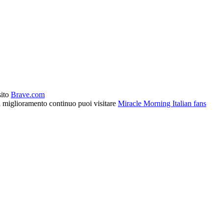
sito
Brave.com
l miglioramento continuo puoi visitare
Miracle Morning Italian fans