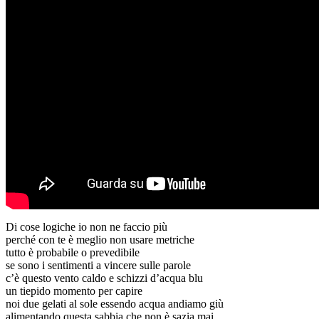
Di cose logiche io non ne faccio più
perché con te è meglio non usare metriche
tutto è probabile o prevedibile
se sono i sentimenti a vincere sulle parole
c’è questo vento caldo e schizzi d’acqua blu
un tiepido momento per capire
noi due gelati al sole essendo acqua andiamo giù
alimentando questa sabbia che non è sazia mai