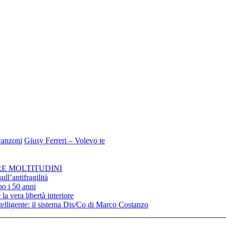
 canzoni
Giusy Ferreri – Volevo te
RE MOLTITUDINI
ll’antifragilità
po i 50 anni
la vera libertà interiore
elligente: il sistema Dis/Co di Marco Costanzo