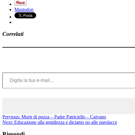
Mastodon
Correlati
Digita la tua e-mail...
Previous:
Morir di puzza – Padre Patriciello – Caivano
Next:
Educazione alla gentilezza e diciamo no alle parolacce
Rispondi