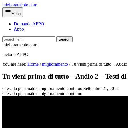
Skip
miglioramento.com
to
Menu
main
content
Domande APPO
Appo
Search
miglioramento.com
metodo APPO
You are here:
Home
/
miglioramento
/
Tu vieni prima di tutto – Audio
Tu vieni prima di tutto – Audio 2 – Testi di
Crescita personale e miglioramento continuo
Settembre 21, 2015
Crescita personale e miglioramento continuo