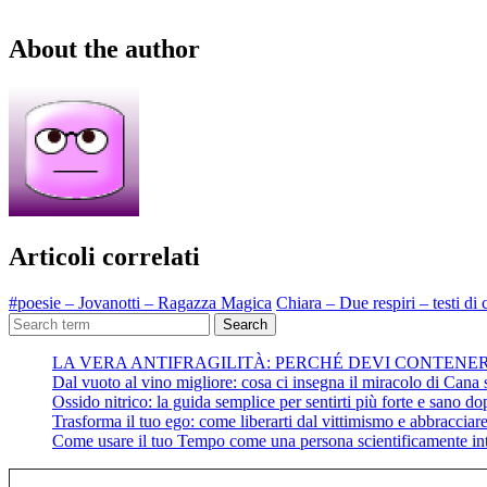
About the author
Articoli correlati
#poesie – Jovanotti – Ragazza Magica
Chiara – Due respiri – testi di
Search
LA VERA ANTIFRAGILITÀ: PERCHÉ DEVI CONTENE
Dal vuoto al vino migliore: cosa ci insegna il miracolo di Cana su
Ossido nitrico: la guida semplice per sentirti più forte e sano do
Trasforma il tuo ego: come liberarti dal vittimismo e abbracciare 
Come usare il tuo Tempo come una persona scientificamente int
Digita la tua e-mail...