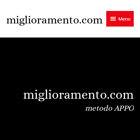
Skip
to
miglioramento.com
Menu
main
content
miglioramento.com
metodo APPO