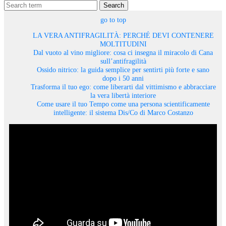
Search
go to top
LA VERA ANTIFRAGILITÀ: PERCHÉ DEVI CONTENERE
MOLTITUDINI
Dal vuoto al vino migliore: cosa ci insegna il miracolo di Cana
sull’antifragilità
Ossido nitrico: la guida semplice per sentirti più forte e sano
dopo i 50 anni
Trasforma il tuo ego: come liberarti dal vittimismo e abbracciare
la vera libertà interiore
Come usare il tuo Tempo come una persona scientificamente
intelligente: il sistema Dis/Co di Marco Costanzo