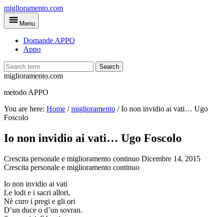
Skip
miglioramento.com
to
Menu
main
content
Domande APPO
Appo
Search
miglioramento.com
metodo APPO
You are here:
Home
/
miglioramento
/
Io non invidio ai vati… Ugo
Foscolo
Io non invidio ai vati… Ugo Foscolo
Crescita personale e miglioramento continuo
Dicembre 14, 2015
Crescita personale e miglioramento continuo
Io non invidio ai vati
Le lodi e i sacri allori,
Nè curo i pregi e gli ori
D’un duce o d’un sovran.