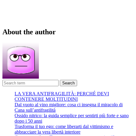
About the author
Search
LA VERA ANTIFRAGILITÀ: PERCHÉ DEVI
CONTENERE MOLTITUDINI
Dal vuoto al vino migliore: cosa ci insegna il miracolo di
Cana sull’antifragilità
Ossido nitrico: la guida semplice per sentirti più forte e sano
dopo i 50 anni
Trasforma il tuo ego: come liberarti dal vittimismo e
abbracciare la vera libertà interiore