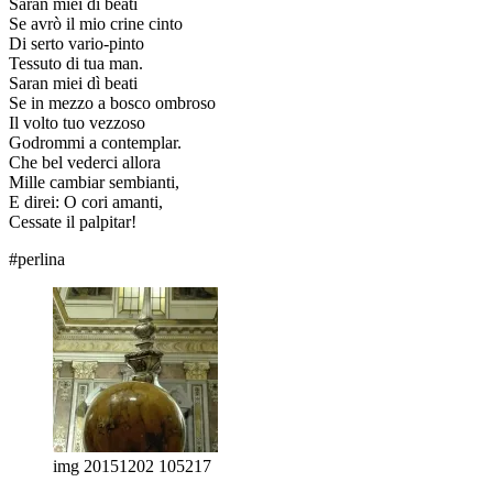
Saran miei dì beati
Se avrò il mio crine cinto
Di serto vario-pinto
Tessuto di tua man.
Saran miei dì beati
Se in mezzo a bosco ombroso
Il volto tuo vezzoso
Godrommi a contemplar.
Che bel vederci allora
Mille cambiar sembianti,
E direi: O cori amanti,
Cessate il palpitar!
#perlina
img 20151202 105217