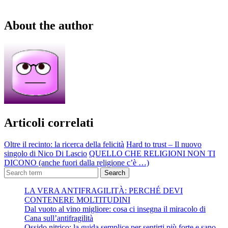
About the author
Articoli correlati
Oltre il recinto: la ricerca della felicità
Hard to trust – Il nuovo
singolo di Nico Di Lascio
QUELLO CHE RELIGIONI NON TI
DICONO (anche fuori dalla religione c’è …)
Search
LA VERA ANTIFRAGILITÀ: PERCHÉ DEVI
CONTENERE MOLTITUDINI
Dal vuoto al vino migliore: cosa ci insegna il miracolo di
Cana sull’antifragilità
Ossido nitrico: la guida semplice per sentirti più forte e sano