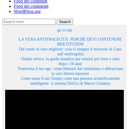
Feed dei contenuti
Feed dei commenti
WordPress.org
Search
go to top
LA VERA ANTIFRAGILITÀ: PERCHÉ DEVI CONTENERE
MOLTITUDINI
Dal vuoto al vino migliore: cosa ci insegna il miracolo di Cana
sull’antifragilità
Ossido nitrico: la guida semplice per sentirti più forte e sano
dopo i 50 anni
Trasforma il tuo ego: come liberarti dal vittimismo e abbracciare
la vera libertà interiore
Come usare il tuo Tempo come una persona scientificamente
intelligente: il sistema Dis/Co di Marco Costanzo