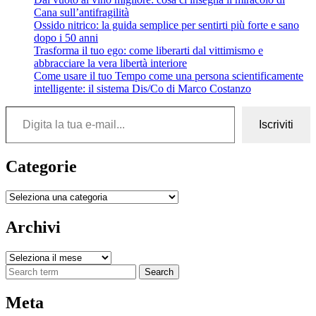
Cana sull’antifragilità
Ossido nitrico: la guida semplice per sentirti più forte e sano
dopo i 50 anni
Trasforma il tuo ego: come liberarti dal vittimismo e
abbracciare la vera libertà interiore
Come usare il tuo Tempo come una persona scientificamente
intelligente: il sistema Dis/Co di Marco Costanzo
Digita la tua e-mail...
Iscriviti
Categorie
Categorie
Archivi
Archivi
Search
Meta