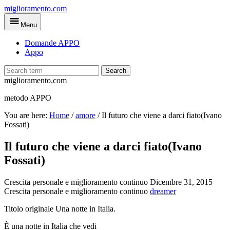
Skip
miglioramento.com
to
Menu
main
content
Domande APPO
Appo
Search
miglioramento.com
metodo APPO
You are here:
Home
/
amore
/
Il futuro che viene a darci fiato(Ivano
Fossati)
Il futuro che viene a darci fiato(Ivano
Fossati)
Crescita personale e miglioramento continuo
Dicembre 31, 2015
Crescita personale e miglioramento continuo
dreamer
Titolo originale Una notte in Italia.
È una notte in Italia che vedi