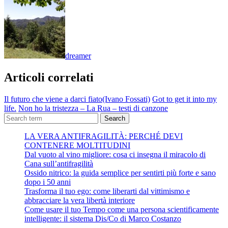
dreamer
Articoli correlati
Il futuro che viene a darci fiato(Ivano Fossati)
Got to get it into my
life.
Non ho la tristezza – La Rua – testi di canzone
Search
LA VERA ANTIFRAGILITÀ: PERCHÉ DEVI
CONTENERE MOLTITUDINI
Dal vuoto al vino migliore: cosa ci insegna il miracolo di
Cana sull’antifragilità
Ossido nitrico: la guida semplice per sentirti più forte e sano
dopo i 50 anni
Trasforma il tuo ego: come liberarti dal vittimismo e
abbracciare la vera libertà interiore
Come usare il tuo Tempo come una persona scientificamente
intelligente: il sistema Dis/Co di Marco Costanzo