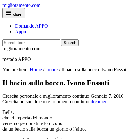
Skip
miglioramento.com
to
Menu
main
content
Domande APPO
Appo
Search
miglioramento.com
metodo APPO
You are here:
Home
/
amore
/
Il bacio sulla bocca. Ivano Fossati
Il bacio sulla bocca. Ivano Fossati
Crescita personale e miglioramento continuo
Gennaio 7, 2016
Crescita personale e miglioramento continuo
dreamer
Bella,
che ci importa del mondo
verremo perdonati te lo dico io
da un bacio sulla bocca un giorno o l’altro.