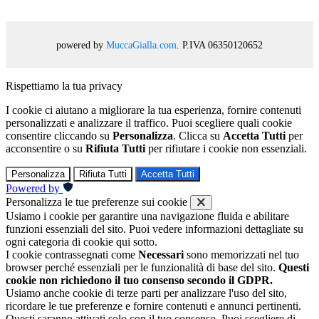
powered by
MuccaGialla.com
. P.IVA 06350120652
Rispettiamo la tua privacy
I cookie ci aiutano a migliorare la tua esperienza, fornire contenuti
personalizzati e analizzare il traffico. Puoi scegliere quali cookie
consentire cliccando su
Personalizza
. Clicca su
Accetta Tutti
per
acconsentire o su
Rifiuta Tutti
per rifiutare i cookie non essenziali.
Personalizza
Rifiuta Tutti
Accetta Tutti
Powered by
Personalizza le tue preferenze sui cookie
Usiamo i cookie per garantire una navigazione fluida e abilitare
funzioni essenziali del sito. Puoi vedere informazioni dettagliate su
ogni categoria di cookie qui sotto.
I cookie contrassegnati come
Necessari
sono memorizzati nel tuo
browser perché essenziali per le funzionalità di base del sito.
Questi
cookie non richiedono il tuo consenso secondo il GDPR.
Usiamo anche cookie di terze parti per analizzare l'uso del sito,
ricordare le tue preferenze e fornire contenuti e annunci pertinenti.
Questi saranno attivati solo con il tuo consenso. Puoi scegliere di