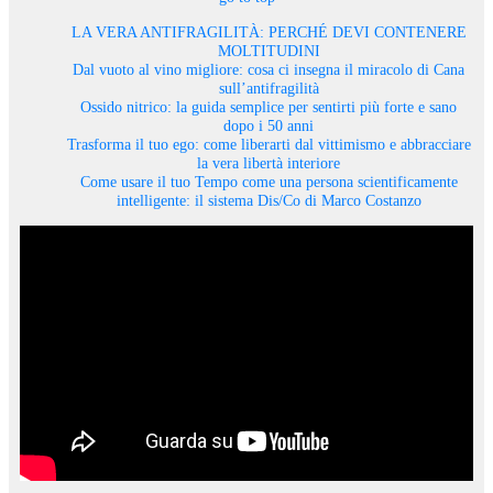
LA VERA ANTIFRAGILITÀ: PERCHÉ DEVI CONTENERE
MOLTITUDINI
Dal vuoto al vino migliore: cosa ci insegna il miracolo di Cana
sull’antifragilità
Ossido nitrico: la guida semplice per sentirti più forte e sano
dopo i 50 anni
Trasforma il tuo ego: come liberarti dal vittimismo e abbracciare
la vera libertà interiore
Come usare il tuo Tempo come una persona scientificamente
intelligente: il sistema Dis/Co di Marco Costanzo