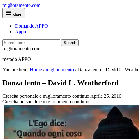
Skip
miglioramento.com
to
Menu
main
content
Domande APPO
Appo
Search
miglioramento.com
metodo APPO
You are here:
Home
/
miglioramento
/
Danza lenta – David L. Weathe
Danza lenta – David L. Weatherford
Crescita personale e miglioramento continuo
Aprile 25, 2016
Crescita personale e miglioramento continuo