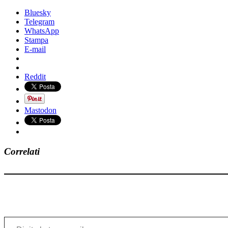
Bluesky
Telegram
WhatsApp
Stampa
E-mail
Reddit
Mastodon
Correlati
Digita la tua e-mail...