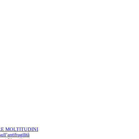
RE MOLTITUDINI
ll’antifragilità