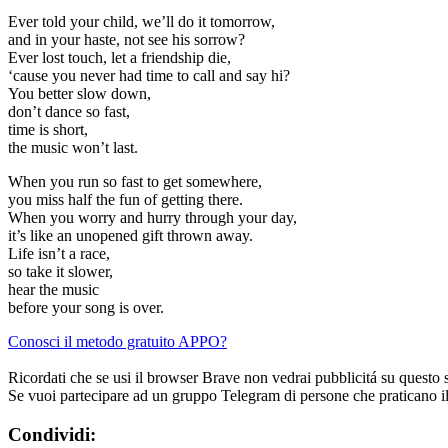
Ever told your child, we’ll do it tomorrow,
and in your haste, not see his sorrow?
Ever lost touch, let a friendship die,
‘cause you never had time to call and say hi?
You better slow down,
don’t dance so fast,
time is short,
the music won’t last.
When you run so fast to get somewhere,
you miss half the fun of getting there.
When you worry and hurry through your day,
it’s like an unopened gift thrown away.
Life isn’t a race,
so take it slower,
hear the music
before your song is over.
Conosci il metodo gratuito APPO?
Ricordati che se usi il browser Brave non vedrai pubblicitá su questo 
Se vuoi partecipare ad un gruppo Telegram di persone che praticano i
Condividi: