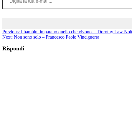
Previous:
I bambini imparano quello che vivono… Dorothy Law Nol
Next:
Non sono solo – Francesco Paolo Vinciguerra
Rispondi