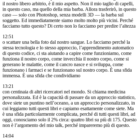
il nostro libero arbitrio, è il mio aspetto. Non il mio taglio di capelli,
in questo caso, ma quello della mia barba. Allora trasferirò, in questo
caso — solo con Photoshop, senza modelli 3D — la barba sul
soggetto. Ed immediatamente siamo molto molto più vicini. Perché
facciamo tutto questo? Di certo non lo facciamo per predire l’altezza
12:51
o scattare una bella foto dal nostro sangue. Lo facciamo perché la
stessa tecnologia e lo stesso approccio, l’apprendimento automatico
di questo codice, ci sta aiutando a capire come funzioniamo, come
funziona il nostro corpo, come invecchia il nostro corpo, come si
generano le malattie, come il cancro nasce e si sviluppa, come
funzionano i farmaci e se funzionano sul nostro corpo. È una sfida
immensa. È una sfida che condividiamo
13:21
con centinaia di altri ricercatori nel mondo. Si chiama medicina
personalizzata. Ed è la capacità di passare da un approccio statistico,
dove siete un puntino nell’oceano, a un approccio personalizzato, in
cui leggiamo tutti questi libri e capiamo esattamente come siete. Ma
è una sfida particolarmente complicata, perché di tutti questi libri, ad
oggi, conosciamo solo il 2% circa: quattro libri su più di 175. Questo
non è l’argomento del mio talk, perché impareremo più di questo.
14:04