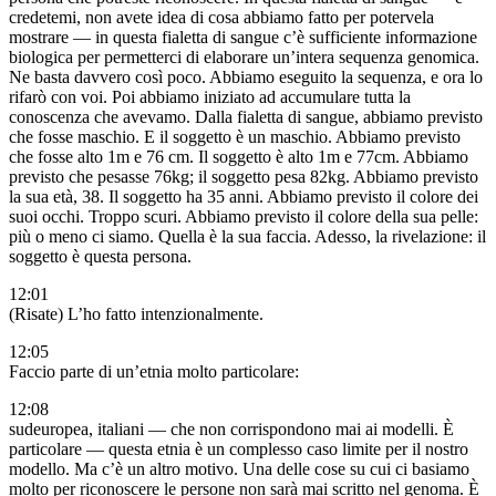
credetemi, non avete idea di cosa abbiamo fatto per potervela
mostrare — in questa fialetta di sangue c’è sufficiente informazione
biologica per permetterci di elaborare un’intera sequenza genomica.
Ne basta davvero così poco. Abbiamo eseguito la sequenza, e ora lo
rifarò con voi. Poi abbiamo iniziato ad accumulare tutta la
conoscenza che avevamo. Dalla fialetta di sangue, abbiamo previsto
che fosse maschio. E il soggetto è un maschio. Abbiamo previsto
che fosse alto 1m e 76 cm. Il soggetto è alto 1m e 77cm. Abbiamo
previsto che pesasse 76kg; il soggetto pesa 82kg. Abbiamo previsto
la sua età, 38. Il soggetto ha 35 anni. Abbiamo previsto il colore dei
suoi occhi. Troppo scuri. Abbiamo previsto il colore della sua pelle:
più o meno ci siamo. Quella è la sua faccia. Adesso, la rivelazione: il
soggetto è questa persona.
12:01
(Risate) L’ho fatto intenzionalmente.
12:05
Faccio parte di un’etnia molto particolare:
12:08
sudeuropea, italiani — che non corrispondono mai ai modelli. È
particolare — questa etnia è un complesso caso limite per il nostro
modello. Ma c’è un altro motivo. Una delle cose su cui ci basiamo
molto per riconoscere le persone non sarà mai scritto nel genoma. È