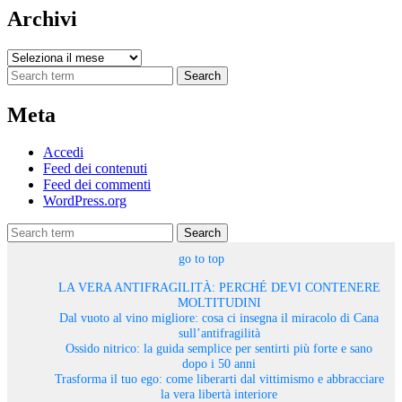
Archivi
Archivi
Search
Meta
Accedi
Feed dei contenuti
Feed dei commenti
WordPress.org
Search
go to top
LA VERA ANTIFRAGILITÀ: PERCHÉ DEVI CONTENERE
MOLTITUDINI
Dal vuoto al vino migliore: cosa ci insegna il miracolo di Cana
sull’antifragilità
Ossido nitrico: la guida semplice per sentirti più forte e sano
dopo i 50 anni
Trasforma il tuo ego: come liberarti dal vittimismo e abbracciare
la vera libertà interiore