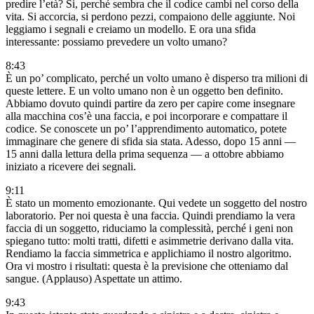
predire l’età? Si, perché sembra che il codice cambi nel corso della
vita. Si accorcia, si perdono pezzi, compaiono delle aggiunte. Noi
leggiamo i segnali e creiamo un modello. E ora una sfida
interessante: possiamo prevedere un volto umano?
8:43
È un po’ complicato, perché un volto umano è disperso tra milioni di
queste lettere. E un volto umano non è un oggetto ben definito.
Abbiamo dovuto quindi partire da zero per capire come insegnare
alla macchina cos’è una faccia, e poi incorporare e compattare il
codice. Se conoscete un po’ l’apprendimento automatico, potete
immaginare che genere di sfida sia stata. Adesso, dopo 15 anni —
15 anni dalla lettura della prima sequenza — a ottobre abbiamo
iniziato a ricevere dei segnali.
9:11
È stato un momento emozionante. Qui vedete un soggetto del nostro
laboratorio. Per noi questa è una faccia. Quindi prendiamo la vera
faccia di un soggetto, riduciamo la complessità, perché i geni non
spiegano tutto: molti tratti, difetti e asimmetrie derivano dalla vita.
Rendiamo la faccia simmetrica e applichiamo il nostro algoritmo.
Ora vi mostro i risultati: questa è la previsione che otteniamo dal
sangue. (Applauso) Aspettate un attimo.
9:43