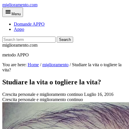
Skip
miglioramento.com
to
Menu
main
content
Domande APPO
Appo
Search
miglioramento.com
metodo APPO
You are here:
Home
/
miglioramento
/
Studiare la vita o togliere la
vita?
Studiare la vita o togliere la vita?
Crescita personale e miglioramento continuo
Luglio 16, 2016
Crescita personale e miglioramento continuo