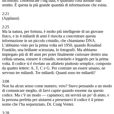
incontrato. Dimenticate i big data, e qualsiasi cosa abbiate mai
sentito. È questa la più grande quantità di informazione che esista.
2:21
(Applausi)
2:25
Ma la natura, per fortuna, è molto più intelligente di un giovane
fisico, e in 4 miliardi di anni è riuscita a concentrare questa
informazione in un piccolo cristallo, che chiamiamo DNA.
L’abbiamo visto per la prima volta nel 1950, quando Rosalind
Franklin, una brillante scienziata, lo fotografò. Ma abbiamo
impiegato più di 40 anni per poter finalmente curiosare dentro una
cellula umana, estrarre il cristallo, srotolarlo e leggerlo per la prima
volta. Il codice si è rivelato un alfabeto piuttosto semplice, composto
da quattro lettere: A, T, C e G. Per costruire un essere umano, ne
servono tre miliardi. Tre miliardi. Quanti sono tre miliardi?
3:08
Non ha alcun senso come numero, vero? Stavo pensando a un modo
di comunicare meglio, di farvi capire quando enorme sia questo
codice. Ma c’è un modo — capiamoci, mi servirà un po’ di aiuto, e
la persona perfetta per aiutarmi a presentarvi il codice è il primo
uomo che l’ha sequenziato, Dr. Craig Venter.
3:28