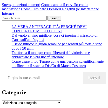
Stress, emozioni e tumori
Come cambia il cervello con la
meditazione
Come Eliminare i Pensieri Negativi (le Interferenze
Interne)
Search
LA VERA ANTIFRAGILITÀ: PERCHÉ DEVI
CONTENERE MOLTITUDINI
Dal vuoto al vino migliore: cosa ci insegna il miracolo di
Cana sull’antifragilità
Ossido nitrico: la guida semplice per sentirti più forte e sano
dopo i 50 anni
Trasforma il tuo ego: come liberarti dal vittimismo e
abbracciare la vera libertà interiore
Come usare il tuo Tempo come una persona scientificamente
intelligente: il sistema Dis/Co di Marco Costanzo
Digita la tua e-mail...
Iscriviti
Categorie
Categorie