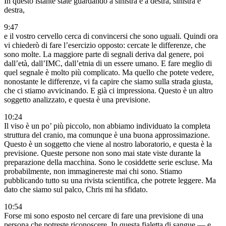
In questo istante state guardando a sinistra e a destra, sinistra e
destra,
9:47
e il vostro cervello cerca di convincersi che sono uguali. Quindi ora
vi chiederò di fare l’esercizio opposto: cercate le differenze, che
sono molte. La maggiore parte di segnali deriva dal genere, poi
dall’età, dall’IMC, dall’etnia di un essere umano. E fare meglio di
quel segnale è molto più complicato. Ma quello che potete vedere,
nonostante le differenze, vi fa capire che siamo sulla strada giusta,
che ci stiamo avvicinando. E già ci impressiona. Questo è un altro
soggetto analizzato, e questa è una previsione.
10:24
Il viso è un po’ più piccolo, non abbiamo individuato la completa
struttura del cranio, ma comunque è una buona approssimazione.
Questo è un soggetto che viene al nostro laboratorio, e questa è la
previsione. Queste persone non sono mai state viste durante la
preparazione della macchina. Sono le cosiddette serie escluse. Ma
probabilmente, non immaginereste mai chi sono. Stiamo
pubblicando tutto su una rivista scientifica, che potrete leggere. Ma
dato che siamo sul palco, Chris mi ha sfidato.
10:54
Forse mi sono esposto nel cercare di fare una previsione di una
persona che potreste riconoscere. In questa fialetta di sangue — e