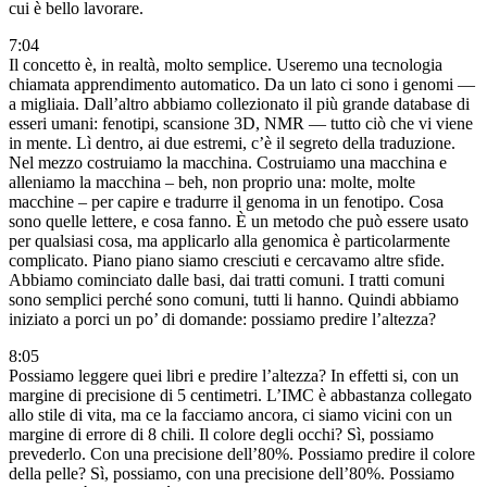
cui è bello lavorare.
7:04
Il concetto è, in realtà, molto semplice. Useremo una tecnologia
chiamata apprendimento automatico. Da un lato ci sono i genomi —
a migliaia. Dall’altro abbiamo collezionato il più grande database di
esseri umani: fenotipi, scansione 3D, NMR — tutto ciò che vi viene
in mente. Lì dentro, ai due estremi, c’è il segreto della traduzione.
Nel mezzo costruiamo la macchina. Costruiamo una macchina e
alleniamo la macchina – beh, non proprio una: molte, molte
macchine – per capire e tradurre il genoma in un fenotipo. Cosa
sono quelle lettere, e cosa fanno. È un metodo che può essere usato
per qualsiasi cosa, ma applicarlo alla genomica è particolarmente
complicato. Piano piano siamo cresciuti e cercavamo altre sfide.
Abbiamo cominciato dalle basi, dai tratti comuni. I tratti comuni
sono semplici perché sono comuni, tutti li hanno. Quindi abbiamo
iniziato a porci un po’ di domande: possiamo predire l’altezza?
8:05
Possiamo leggere quei libri e predire l’altezza? In effetti si, con un
margine di precisione di 5 centimetri. L’IMC è abbastanza collegato
allo stile di vita, ma ce la facciamo ancora, ci siamo vicini con un
margine di errore di 8 chili. Il colore degli occhi? Sì, possiamo
prevederlo. Con una precisione dell’80%. Possiamo predire il colore
della pelle? Sì, possiamo, con una precisione dell’80%. Possiamo