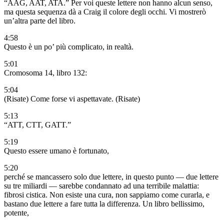
“AAG, AAT, ATA.” Per voi queste lettere non hanno alcun senso,
ma questa sequenza dà a Craig il colore degli occhi. Vi mostrerò
un’altra parte del libro.
4:58
Questo è un po’ più complicato, in realtà.
5:01
Cromosoma 14, libro 132:
5:04
(Risate) Come forse vi aspettavate. (Risate)
5:13
“ATT, CTT, GATT.”
5:19
Questo essere umano è fortunato,
5:20
perché se mancassero solo due lettere, in questo punto — due lettere
su tre miliardi — sarebbe condannato ad una terribile malattia:
fibrosi cistica. Non esiste una cura, non sappiamo come curarla, e
bastano due lettere a fare tutta la differenza. Un libro bellissimo,
potente,