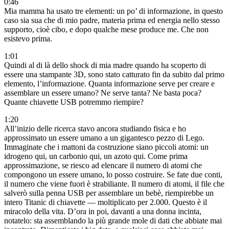
0:46
Mia mamma ha usato tre elementi: un po’ di informazione, in questo
caso sia sua che di mio padre, materia prima ed energia nello stesso
supporto, cioè cibo, e dopo qualche mese produce me. Che non
esistevo prima.
1:01
Quindi al di là dello shock di mia madre quando ha scoperto di
essere una stampante 3D, sono stato catturato fin da subito dal primo
elemento, l’informazione. Quanta informazione serve per creare e
assemblare un essere umano? Ne serve tanta? Ne basta poca?
Quante chiavette USB potremmo riempire?
1:20
All’inizio delle ricerca stavo ancora studiando fisica e ho
approssimato un essere umano a un gigantesco pezzo di Lego.
Immaginate che i mattoni da costruzione siano piccoli atomi: un
idrogeno qui, un carbonio qui, un azoto qui. Come prima
approssimazione, se riesco ad elencare il numero di atomi che
compongono un essere umano, lo posso costruire. Se fate due conti,
il numero che viene fuori è strabiliante. Il numero di atomi, il file che
salverò sulla penna USB per assemblare un bebè, riempirebbe un
intero Titanic di chiavette — moltiplicato per 2.000. Questo è il
miracolo della vita. D’ora in poi, davanti a una donna incinta,
notatelo: sta assemblando la più grande mole di dati che abbiate mai