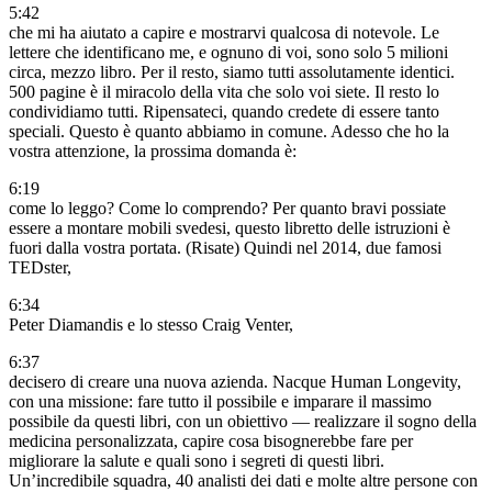
5:42
che mi ha aiutato a capire e mostrarvi qualcosa di notevole. Le
lettere che identificano me, e ognuno di voi, sono solo 5 milioni
circa, mezzo libro. Per il resto, siamo tutti assolutamente identici.
500 pagine è il miracolo della vita che solo voi siete. Il resto lo
condividiamo tutti. Ripensateci, quando credete di essere tanto
speciali. Questo è quanto abbiamo in comune. Adesso che ho la
vostra attenzione, la prossima domanda è:
6:19
come lo leggo? Come lo comprendo? Per quanto bravi possiate
essere a montare mobili svedesi, questo libretto delle istruzioni è
fuori dalla vostra portata. (Risate) Quindi nel 2014, due famosi
TEDster,
6:34
Peter Diamandis e lo stesso Craig Venter,
6:37
decisero di creare una nuova azienda. Nacque Human Longevity,
con una missione: fare tutto il possibile e imparare il massimo
possibile da questi libri, con un obiettivo — realizzare il sogno della
medicina personalizzata, capire cosa bisognerebbe fare per
migliorare la salute e quali sono i segreti di questi libri.
Un’incredibile squadra, 40 analisti dei dati e molte altre persone con