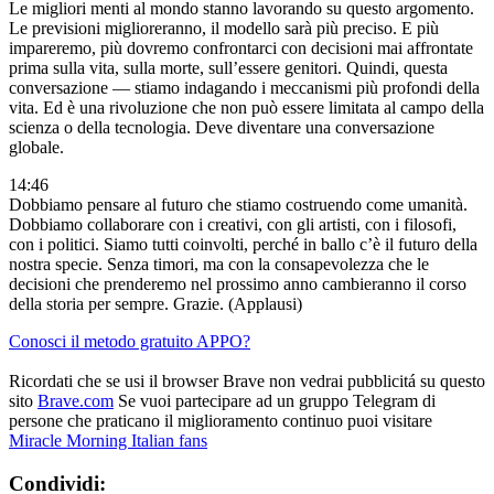
Le migliori menti al mondo stanno lavorando su questo argomento.
Le previsioni miglioreranno, il modello sarà più preciso. E più
impareremo, più dovremo confrontarci con decisioni mai affrontate
prima sulla vita, sulla morte, sull’essere genitori. Quindi, questa
conversazione — stiamo indagando i meccanismi più profondi della
vita. Ed è una rivoluzione che non può essere limitata al campo della
scienza o della tecnologia. Deve diventare una conversazione
globale.
14:46
Dobbiamo pensare al futuro che stiamo costruendo come umanità.
Dobbiamo collaborare con i creativi, con gli artisti, con i filosofi,
con i politici. Siamo tutti coinvolti, perché in ballo c’è il futuro della
nostra specie. Senza timori, ma con la consapevolezza che le
decisioni che prenderemo nel prossimo anno cambieranno il corso
della storia per sempre. Grazie. (Applausi)
Conosci il metodo gratuito APPO?
Ricordati che se usi il browser Brave non vedrai pubblicitá su questo
sito
Brave.com
Se vuoi partecipare ad un gruppo Telegram di
persone che praticano il miglioramento continuo puoi visitare
Miracle Morning Italian fans
Condividi: