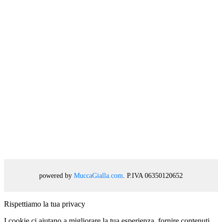
powered by
MuccaGialla.com
. P.IVA 06350120652
Rispettiamo la tua privacy
I cookie ci aiutano a migliorare la tua esperienza, fornire contenuti