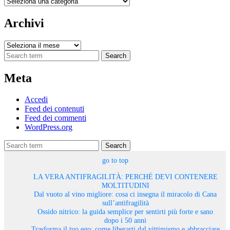
Categorie
Archivi
Archivi
Search
Meta
Accedi
Feed dei contenuti
Feed dei commenti
WordPress.org
Search
go to top
LA VERA ANTIFRAGILITÀ: PERCHÉ DEVI CONTENERE
MOLTITUDINI
Dal vuoto al vino migliore: cosa ci insegna il miracolo di Cana
sull’antifragilità
Ossido nitrico: la guida semplice per sentirti più forte e sano
dopo i 50 anni
Trasforma il tuo ego: come liberarti dal vittimismo e abbracciare