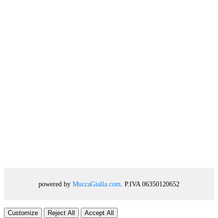
powered by
MuccaGialla.com
. P.IVA 06350120652
Customize
Reject All
Accept All