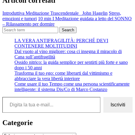
Articoli correlati
Introduttiva Meditazione Trascendentale John Hagelin
Stress,
emozioni e tumori
10 min I Meditazione guidata a letto del SONNO
– Rilassamento per dormire
Search
LA VERA ANTIFRAGILITÀ: PERCHÉ DEVI
CONTENERE MOLTITUDINI
Dal vuoto al vino migliore: cosa ci insegna il miracolo di
Cana sull’antifragilità
Ossido nitrico: la guida semplice per sentirti più forte e sano
dopo i 50 anni
Trasforma il tuo ego: come liberarti dal vittimismo e
abbracciare la vera libertà interiore
Come usare il tuo Tempo come una persona scientificamente
intelligente: il sistema Dis/Co di Marco Costanzo
Digita la tua e-mail...
Iscriviti
Categorie