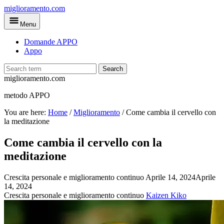
Skip
miglioramento.com
to
Menu
main
content
Domande APPO
Appo
Search
miglioramento.com
metodo APPO
You are here:
Home
/
Miglioramento
/
Come cambia il cervello con
la meditazione
Come cambia il cervello con la
meditazione
Crescita personale e miglioramento continuo
Aprile 14, 2024
Aprile
14, 2024
Crescita personale e miglioramento continuo
Kaizen Kiko